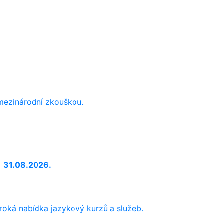
 mezinárodní zkouškou.
o
31.08.2026.
iroká nabídka jazykový kurzů a služeb.