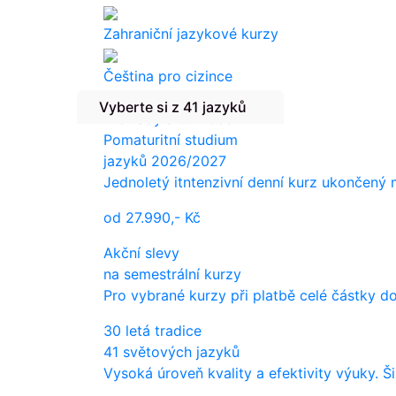
Zahraniční jazykové kurzy
Čeština pro cizince
Vyberte si z 41 jazyků
Překlady a tlumočení
Pomaturitní studium
jazyků 2026/2027
Jednoletý itntenzivní denní kurz ukončený
od
27.990,-
Kč
Akční slevy
na semestrální kurzy
Pro vybrané kurzy při platbě celé částky d
30 letá tradice
41 světových jazyků
Vysoká úroveň kvality a efektivity výuky. Š