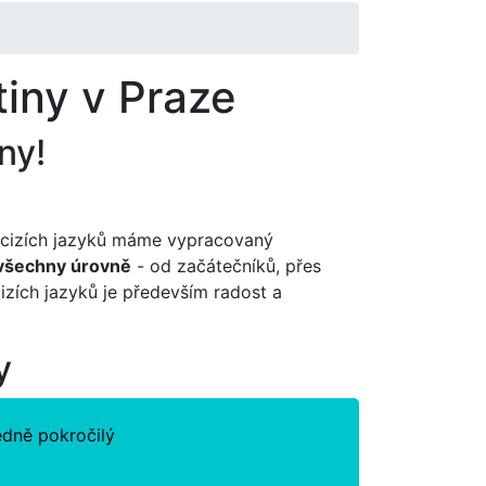
tiny v Praze
ny!
cizích jazyků máme vypracovaný
 všechny úrovně
- od začátečníků, přes
cizích jazyků je především radost a
y
edně pokročilý