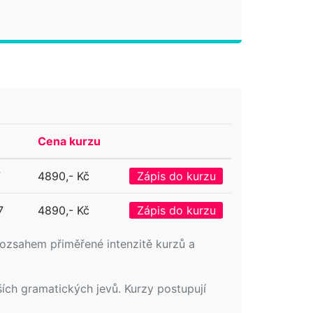
Cena kurzu
7
4890,- Kč
Zápis do kurzu
7
4890,- Kč
Zápis do kurzu
rozsahem přiměřené intenzitě kurzů a
ích gramatických jevů. Kurzy postupují