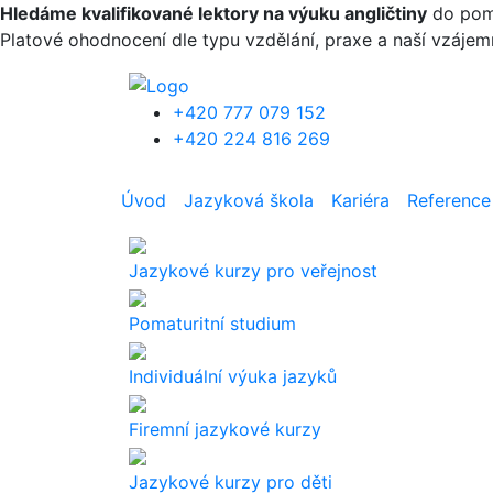
Přejít k hlavnímu obsahu
Hledáme kvalifikované lektory na výuku angličtiny
do pomat
Platové ohodnocení dle typu vzdělání, praxe a naší vzáje
+420 777 079 152
+420 224 816 269
Úvod
Jazyková škola
Kariéra
Reference
Jazykové kurzy pro veřejnost
Pomaturitní studium
Individuální výuka jazyků
Firemní jazykové kurzy
Jazykové kurzy pro děti