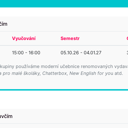
včím
Vyučování
Semestr
15:00 - 16:00
05.10.26 - 04.01.27
 skupiny používáme moderní učebnice renomovaných vydavat
a pro malé školáky, Chatterbox, New English for yo
u atd.
luvčím