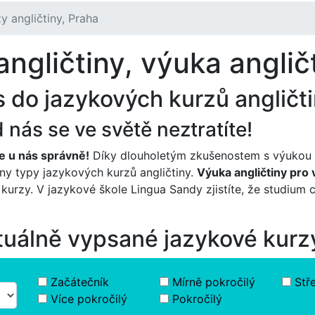
y angličtiny, Praha
ngličtiny
, výuka anglič
s do jazykových kurzů angličti
nás se ve světě neztratíte!
te u nás správně!
Díky dlouholetým zkušenostem s výukou 
hny typy jazykových kurzů angličtiny.
Výuka angličtiny pro
kurzy. V jazykové škole Lingua Sandy zjistíte, že studium 
ktuálně vypsané jazykové kurz
Začátečník
Mírně pokročilý
Stř
Více pokročilý
Pokročilý