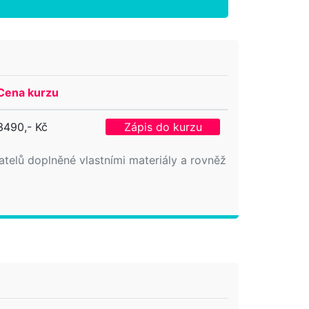
Cena kurzu
3490,- Kč
Zápis do kurzu
elů doplněné vlastními materiály a rovněž