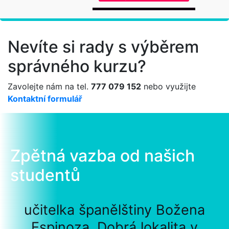
Nevíte si rady s výběrem
správného kurzu?
Zavolejte nám na tel.
777 079 152
nebo využijte
Kontaktní formulář
Zpětná vazba od našich
studentů
učitelka španělštiny Božena
Espinoza. Dobrá lokalita v