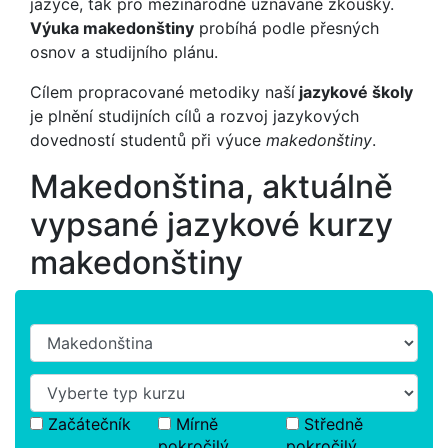
jazyce, tak pro mezinárodně uznávané zkoušky.
Výuka makedonštiny
probíhá podle přesných
osnov a studijního plánu.
Cílem propracované metodiky naší
jazykové školy
je plnění studijních cílů a rozvoj jazykových
dovedností studentů při výuce
makedonštiny
.
Makedonština, aktuálně
vypsané jazykové kurzy
makedonštiny
Začátečník
Mírně
Středně
pokročilý
pokročilý