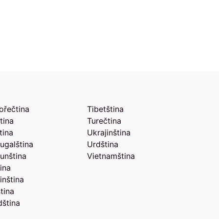
ořečtina
Tibetština
tina
Turečtina
tina
Ukrajinština
ugalština
Urdština
unština
Vietnamština
ina
inština
tina
ština