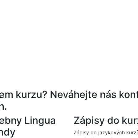
ěrem kurzu?
Neváhejte nás kont
h.
ebny Lingua
Zápisy do ku
ndy
Zápisy do jazykových kurz