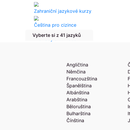
Zahraniční jazykové kurzy
Čeština pro cizince
Vyberte si z 41 jazyků
Překlady a tlumočení
Angličtina
Němčina
Francouzština
F
Španělština
Albánština
Arabština
Běloruština
Bulharština
I
Čínština