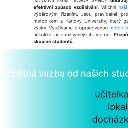
Jazyková škola LINGUA SANDY
dodržuj
efektivní způsob vzdělávání.
Všichni
naši
výběrovým řízením. Jsou pravidelně pr
metodikem z Karlovy Univerzity, který ga
výuky. Využíváme propracovanou
metodik
několika nejpoužívanějších metod.
Přizp
skupině studentů.
Zpětná vazba od našich stu
učitelk
loka
docházk