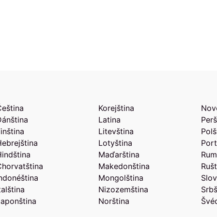
Čeština
Korejština
Nov
Dánština
Latina
Perš
inština
Litevština
Polš
Hebrejština
Lotyština
Port
Hindština
Maďarština
Rum
Chorvatština
Makedonština
Rušt
Indonéština
Mongolština
Slov
talština
Nizozemština
Srbš
Japonština
Norština
Švéd