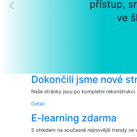
přístup, s
ve š
Dokončili jsme nové st
Naše stránky jsou po kompletní rekonstrukci.
Detail
E-learning zdarma
S ohledem na současné nejnovější trendy ve 