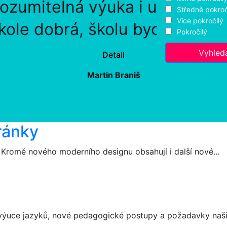
rozumitelná výuka i učebnice
Středně pokroč
Více pokročilý
kole dobrá, školu bych rozhod
Pokročilý
Vyhled
Detail
Martin Braniš
ránky
 Kromě nového moderního designu obsahují i další nové...
výuce jazyků, nové pedagogické postupy a požadavky našic