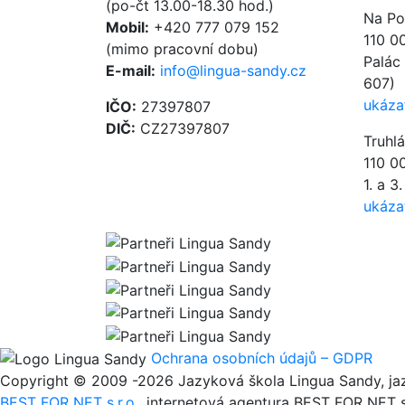
(po-čt 13.00-18.30 hod.)
Na Poř
Mobil:
+420 777 079 152
110 0
(mimo pracovní dobu)
Palác 
E-mail:
info@lingua-sandy.cz
607)
ukáza
IČO:
27397807
DIČ:
CZ27397807
Truhl
110 0
1. a 3
ukáza
Ochrana osobních údajů – GDPR
Copyright © 2009 -2026 Jazyková škola Lingua Sandy, jaz
BEST FOR NET s.r.o.
, internetová agentura BEST FOR NET s