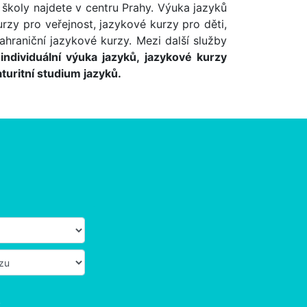
školy najdete v centru Prahy. Výuka jazyků
rzy pro veřejnost, jazykové kurzy pro děti,
ahraniční jazykové kurzy. Mezi další služby
é
individuální výuka jazyků, jazykové kurzy
turitní studium jazyků.
a. Dobrá
tupná
 Výborný
ý