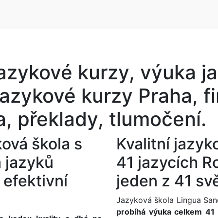
jazykové kurzy, výuka 
jazykové kurzy Praha, f
a, překlady, tlumočení.
ová škola s
Kvalitní jazy
 jazyků
41 jazycích
Ro
efektivní
jeden z 41 sv
Jazyková škola Lingua San
probíhá výuka celkem 41 