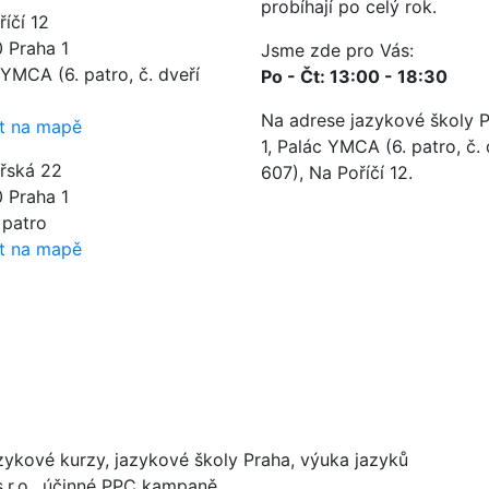
probíhají po celý rok.
íčí 12
0 Praha 1
Jsme zde pro Vás:
YMCA (6. patro, č. dveří
Po - Čt: 13:00 - 18:30
Na adrese jazykové školy 
t na mapě
1, Palác YMCA (6. patro, č. 
ářská 22
607), Na Poříčí 12.
0 Praha 1
. patro
t na mapě
ykové kurzy, jazykové školy Praha, výuka jazyků
.r.o., účinné PPC kampaně