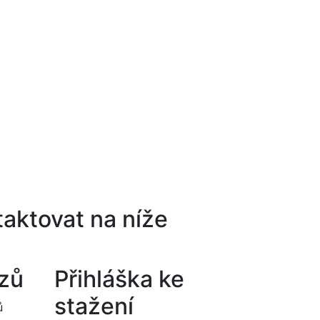
aktovat na níže
rzů
Přihláška ke
stažení
ů