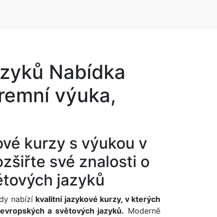
jazyků
Nabídka
iremní výuka,
kové kurzy s výukou v
zšiřte své znalosti o
ětových jazyků
dy nabízí
kvalitní jazykové kurzy, v kterých
evropských a světových jazyků.
Moderně