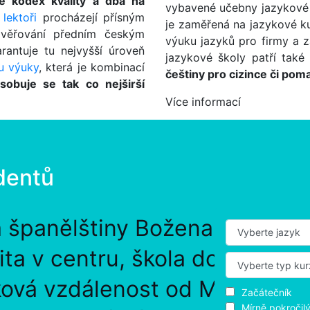
e kodex kvality a dbá na
vybavené učebny jazykové 
 lektoři
procházejí přísným
je zaměřená na jazykové ku
ověřování předním českým
výuku jazyků pro firmy a z
rantuje tu nejvyšší úroveň
jazykové školy patří tak
u výuky
, která je kombinací
češtiny pro cizince či poma
ůsobuje se tak co nejširší
Více informací
dentů
a španělštiny Božena Espinoz
lita v centru, škola dobře přís
ová vzdálenost od Metra "B",
Začátečník
Mírně pokročil