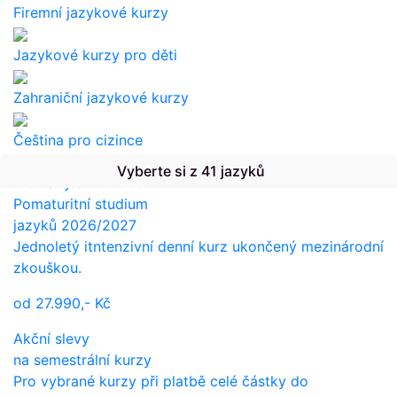
Firemní jazykové kurzy
Jazykové kurzy pro děti
Zahraniční jazykové kurzy
Čeština pro cizince
Vyberte si z 41 jazyků
Překlady a tlumočení
Pomaturitní studium
jazyků 2026/2027
Jednoletý itntenzivní denní kurz ukončený mezinárodní
zkouškou.
od
27.990,-
Kč
Akční slevy
na semestrální kurzy
Pro vybrané kurzy při platbě celé částky do