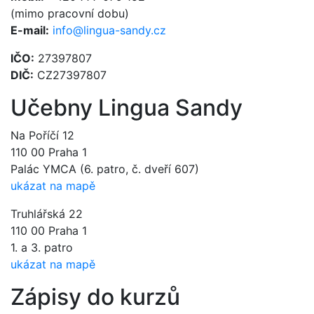
(mimo pracovní dobu)
E-mail:
info@lingua-sandy.cz
IČO:
27397807
DIČ:
CZ27397807
Učebny Lingua Sandy
Na Poříčí 12
110 00 Praha 1
Palác YMCA (6. patro, č. dveří 607)
ukázat na mapě
Truhlářská 22
110 00 Praha 1
1. a 3. patro
ukázat na mapě
Zápisy do kurzů