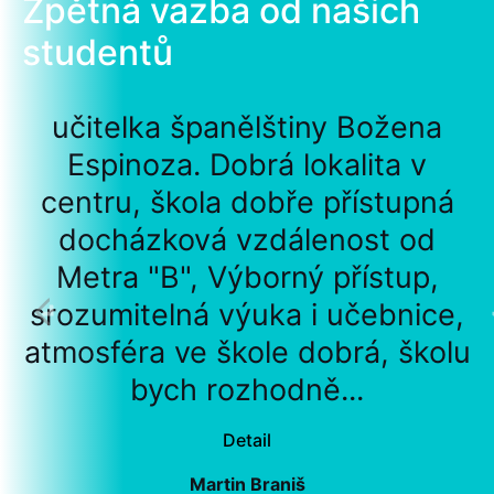
Zpětná vazba od našich
studentů
učitelka španělštiny Božena
Espinoza. Dobrá lokalita v
centru, škola dobře přístupná
docházková vzdálenost od
Metra "B", Výborný přístup,
srozumitelná výuka i učebnice,
atmosféra ve škole dobrá, školu
bych rozhodně...
Detail
Martin Braniš