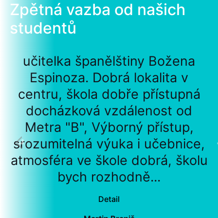
Zpětná vazba od našich
studentů
učitelka španělštiny Božena
Espinoza. Dobrá lokalita v
centru, škola dobře přístupná
docházková vzdálenost od
Metra "B", Výborný přístup,
srozumitelná výuka i učebnice,
atmosféra ve škole dobrá, školu
bych rozhodně...
Detail