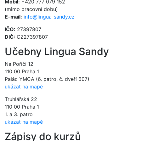
Mobil:
+420 777 079 152
(mimo pracovní dobu)
E-mail:
info@lingua-sandy.cz
IČO:
27397807
DIČ:
CZ27397807
Učebny Lingua Sandy
Na Poříčí 12
110 00 Praha 1
Palác YMCA (6. patro, č. dveří 607)
ukázat na mapě
Truhlářská 22
110 00 Praha 1
1. a 3. patro
ukázat na mapě
Zápisy do kurzů