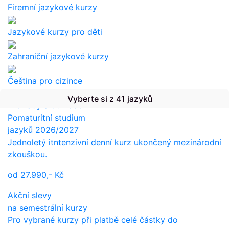
Firemní jazykové kurzy
Jazykové kurzy pro děti
Zahraniční jazykové kurzy
Čeština pro cizince
Vyberte si z 41 jazyků
Překlady a tlumočení
Pomaturitní studium
jazyků 2026/2027
Jednoletý itntenzivní denní kurz ukončený mezinárodní
zkouškou.
od
27.990,-
Kč
Akční slevy
na semestrální kurzy
Pro vybrané kurzy při platbě celé částky do