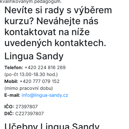
kvalifikovaným pedagogům.
Nevíte si rady s výběrem
kurzu?
Neváhejte nás
kontaktovat na níže
uvedených kontaktech.
Lingua Sandy
Telefon:
+420 224 816 269
(po-čt 13.00-18.30 hod.)
Mobil:
+420 777 079 152
(mimo pracovní dobu)
E-mail:
info@lingua-sandy.cz
IČO:
27397807
DIČ:
CZ27397807
Učebny Lingua Sandy