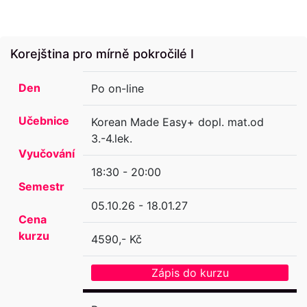
Korejština pro mírně pokročilé I
Den
Po on-line
Učebnice
Korean Made Easy+ dopl. mat.od
3.-4.lek.
Vyučování
18:30 - 20:00
Semestr
05.10.26 - 18.01.27
Cena
kurzu
4590,- Kč
Zápis do kurzu