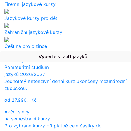
Firemní jazykové kurzy
Jazykové kurzy pro děti
Zahraniční jazykové kurzy
Čeština pro cizince
Vyberte si z 41 jazyků
Překlady a tlumočení
Pomaturitní studium
jazyků 2026/2027
Jednoletý itntenzivní denní kurz ukončený mezinárodní
zkouškou.
od
27.990,-
Kč
Akční slevy
na semestrální kurzy
Pro vybrané kurzy při platbě celé částky do