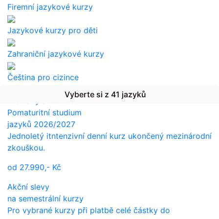
Firemní jazykové kurzy
Jazykové kurzy pro děti
Zahraniční jazykové kurzy
Čeština pro cizince
Vyberte si z 41 jazyků
Překlady a tlumočení
Pomaturitní studium
jazyků 2026/2027
Jednoletý itntenzivní denní kurz ukončený mezinárodní
zkouškou.
od
27.990,-
Kč
Akční slevy
na semestrální kurzy
Pro vybrané kurzy při platbě celé částky do