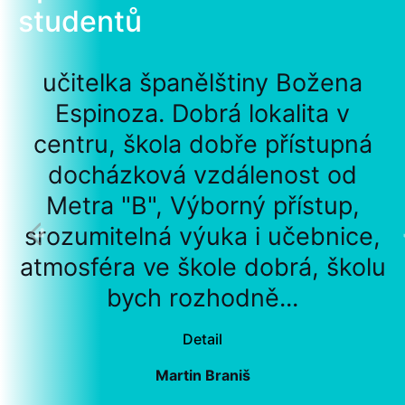
studentů
učitelka španělštiny Božena
Espinoza. Dobrá lokalita v
centru, škola dobře přístupná
docházková vzdálenost od
Metra "B", Výborný přístup,
srozumitelná výuka i učebnice,
atmosféra ve škole dobrá, školu
bych rozhodně...
Detail
Martin Braniš