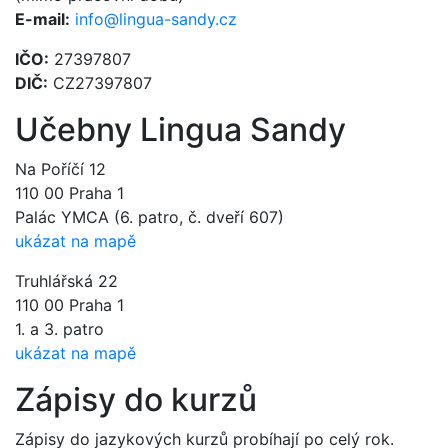
E-mail:
info@lingua-sandy.cz
IČO:
27397807
DIČ:
CZ27397807
Učebny Lingua Sandy
Na Poříčí 12
110 00 Praha 1
Palác YMCA (6. patro, č. dveří 607)
ukázat na mapě
Truhlářská 22
110 00 Praha 1
1. a 3. patro
ukázat na mapě
Zápisy do kurzů
Zápisy do jazykových kurzů probíhají po celý rok.