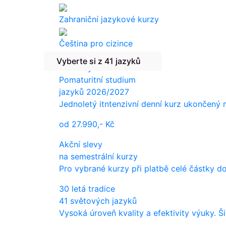
Zahraniční jazykové kurzy
Čeština pro cizince
Vyberte si z 41 jazyků
Překlady a tlumočení
Pomaturitní studium
jazyků 2026/2027
Jednoletý itntenzivní denní kurz ukončený
od
27.990,-
Kč
Akční slevy
na semestrální kurzy
Pro vybrané kurzy při platbě celé částky d
30 letá tradice
41 světových jazyků
Vysoká úroveň kvality a efektivity výuky. Š