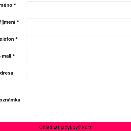
méno
*
říjmení
*
elefon
*
-mail
*
dresa
oznámka
Objednat jazykový kurz