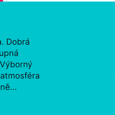
a. Dobrá
tupná
 Výborný
, atmosféra
ně...