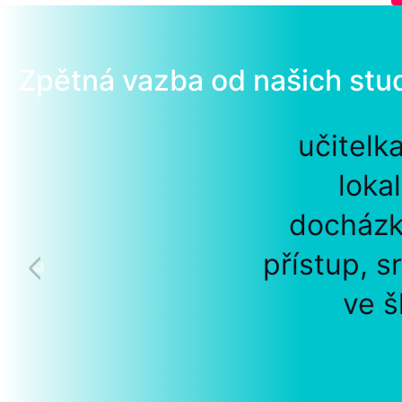
Zpětná vazba od našich stu
učitelk
loka
docházk
přístup, s
ve š