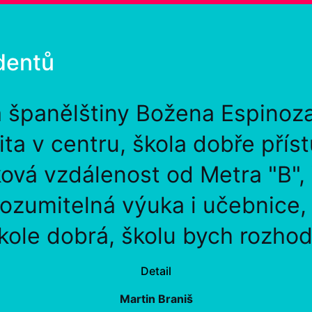
dentů
a španělštiny Božena Espinoz
lita v centru, škola dobře přís
ová vzdálenost od Metra "B",
rozumitelná výuka i učebnice
kole dobrá, školu bych rozhod
Detail
Martin Braniš