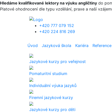
Přejít k hlavnímu obsahu
Hledáme kvalifikované lektory na výuku angličtiny
do pomat
Platové ohodnocení dle typu vzdělání, praxe a naší vzáje
+420 777 079 152
+420 224 816 269
Úvod
Jazyková škola
Kariéra
Reference
Jazykové kurzy pro veřejnost
Pomaturitní studium
Individuální výuka jazyků
Firemní jazykové kurzy
Jazykové kurzy pro děti