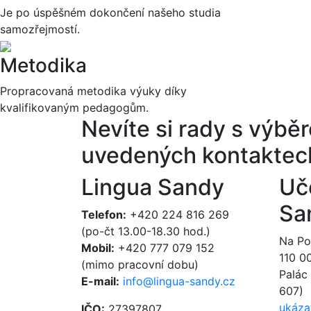
Je po úspěšném dokončení našeho studia
samozřejmostí.
Metodika
Propracovaná metodika výuky díky
kvalifikovaným pedagogům.
Nevíte si rady s výb
uvedených kontaktec
Lingua Sandy
Uč
Sa
Telefon:
+420 224 816 269
(po-čt 13.00-18.30 hod.)
Na Poř
Mobil:
+420 777 079 152
110 0
(mimo pracovní dobu)
Palác 
E-mail:
info@lingua-sandy.cz
607)
ukáza
IČO:
27397807