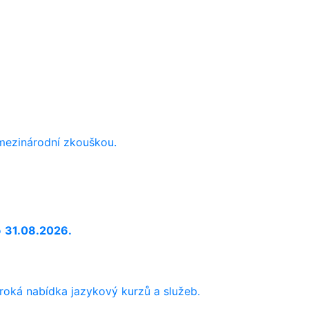
 mezinárodní zkouškou.
o
31.08.2026.
iroká nabídka jazykový kurzů a služeb.