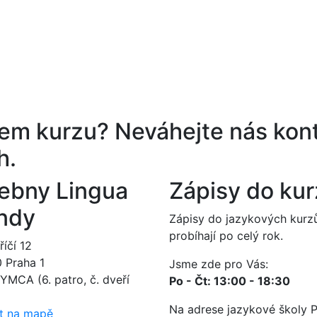
ěrem kurzu?
Neváhejte nás kont
h.
ebny Lingua
Zápisy do ku
ndy
Zápisy do jazykových kurz
probíhají po celý rok.
íčí 12
0 Praha 1
Jsme zde pro Vás:
YMCA (6. patro, č. dveří
Po - Čt: 13:00 - 18:30
Na adrese jazykové školy 
t na mapě