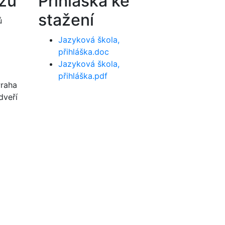
rzů
Přihláška ke
stažení
ů
Jazyková škola,
přihláška.doc
Jazyková škola,
přihláška.pdf
Praha
dveří