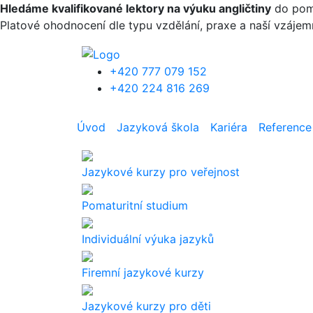
Přejít k hlavnímu obsahu
Hledáme kvalifikované lektory na výuku angličtiny
do pomat
Platové ohodnocení dle typu vzdělání, praxe a naší vzáje
+420 777 079 152
+420 224 816 269
Úvod
Jazyková škola
Kariéra
Reference
Jazykové kurzy pro veřejnost
Pomaturitní studium
Individuální výuka jazyků
Firemní jazykové kurzy
Jazykové kurzy pro děti