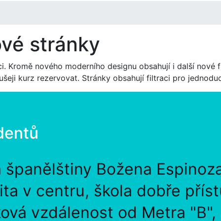
ové stránky
i. Kromě nového moderního designu obsahují i další nové f
ušeji kurz rezervovat. Stránky obsahují filtraci pro jednod
dentů
a španělštiny Božena Espinoz
lita v centru, škola dobře přís
ová vzdálenost od Metra "B",