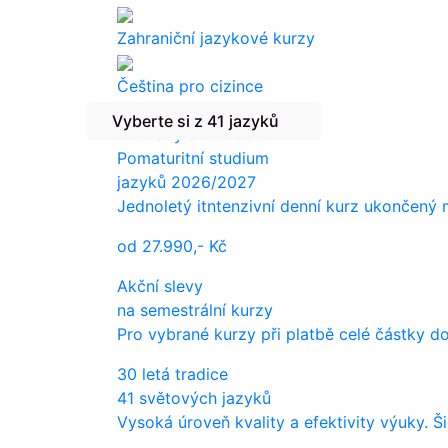
Zahraniční jazykové kurzy
Čeština pro cizince
Vyberte si z 41 jazyků
Překlady a tlumočení
Pomaturitní studium
jazyků 2026/2027
Jednoletý itntenzivní denní kurz ukončený
od
27.990,-
Kč
Akční slevy
na semestrální kurzy
Pro vybrané kurzy při platbě celé částky d
30 letá tradice
41 světových jazyků
Vysoká úroveň kvality a efektivity výuky. Š