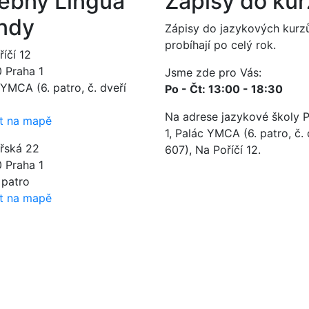
ebny Lingua
Zápisy do ku
ndy
Zápisy do jazykových kurz
probíhají po celý rok.
íčí 12
0 Praha 1
Jsme zde pro Vás:
YMCA (6. patro, č. dveří
Po - Čt: 13:00 - 18:30
Na adrese jazykové školy 
t na mapě
1, Palác YMCA (6. patro, č. 
ářská 22
607), Na Poříčí 12.
0 Praha 1
. patro
t na mapě