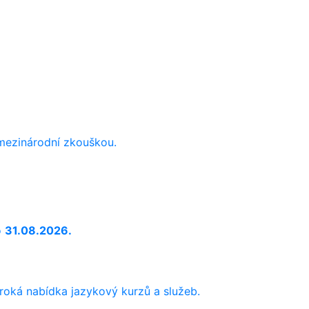
 mezinárodní zkouškou.
o
31.08.2026.
iroká nabídka jazykový kurzů a služeb.