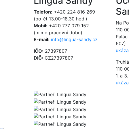
Lingua Sandy
Uč
Sa
Telefon:
+420 224 816 269
(po-čt 13.00-18.30 hod.)
Na Poř
Mobil:
+420 777 079 152
110 0
(mimo pracovní dobu)
Palác 
E-mail:
info@lingua-sandy.cz
607)
ukáza
IČO:
27397807
DIČ:
CZ27397807
Truhl
110 0
1. a 3
ukáza