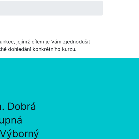
unkce, jejímž cílem je Vám zjednodušit
uché dohledání konkrétního kurzu.
a. Dobrá
tupná
 Výborný