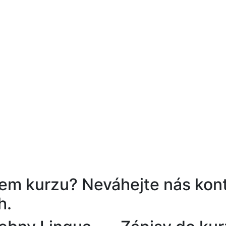
ěrem kurzu?
Neváhejte nás kont
h.