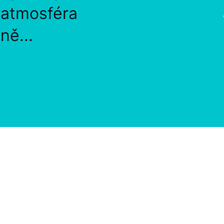
, atmosféra
ně...