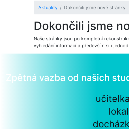
Aktuality
Dokončili jsme nové stránky
Dokončili jsme n
Naše stránky jsou po kompletní rekonstrukc
vyhledání informací a především si i jednod
Zpětná vazba od našich stu
učitelk
loka
docházk