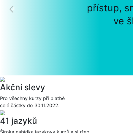
přístup, s
ve š
Akční slevy
Pro všechny kurzy při platbě
celé částky do 30.11.2022.
41 jazyků
Široká nabídka jazykový kurzů a služeb.