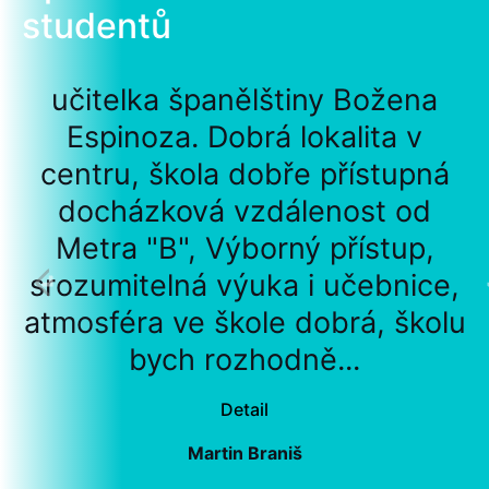
studentů
učitelka španělštiny Božena
Espinoza. Dobrá lokalita v
centru, škola dobře přístupná
docházková vzdálenost od
Metra "B", Výborný přístup,
srozumitelná výuka i učebnice,
atmosféra ve škole dobrá, školu
bych rozhodně...
Detail
Martin Braniš