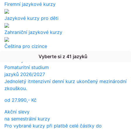
Firemní jazykové kurzy
Jazykové kurzy pro děti
Zahraniční jazykové kurzy
Čeština pro cizince
Vyberte si z 41 jazyků
Překlady a tlumočení
Pomaturitní studium
jazyků 2026/2027
Jednoletý itntenzivní denní kurz ukončený mezinárodní
zkouškou.
od
27.990,-
Kč
Akční slevy
na semestrální kurzy
Pro vybrané kurzy při platbě celé částky do