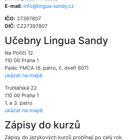
E-mail:
info@lingua-sandy.cz
IČO:
27397807
DIČ:
CZ27397807
Učebny Lingua Sandy
Na Poříčí 12
110 00 Praha 1
Palác YMCA (6. patro, č. dveří 607)
ukázat na mapě
Truhlářská 22
110 00 Praha 1
1. a 3. patro
ukázat na mapě
Zápisy do kurzů
Zápisy do jazykových kurzů probíhají po celý rok.