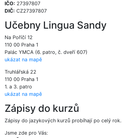
IČO:
27397807
DIČ:
CZ27397807
Učebny Lingua Sandy
Na Poříčí 12
110 00 Praha 1
Palác YMCA (6. patro, č. dveří 607)
ukázat na mapě
Truhlářská 22
110 00 Praha 1
1. a 3. patro
ukázat na mapě
Zápisy do kurzů
Zápisy do jazykových kurzů probíhají po celý rok.
Jsme zde pro Vás: