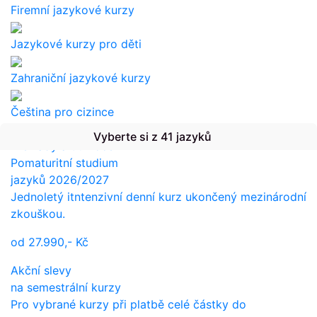
Firemní jazykové kurzy
Jazykové kurzy pro děti
Zahraniční jazykové kurzy
Čeština pro cizince
Vyberte si z 41 jazyků
Překlady a tlumočení
Pomaturitní studium
jazyků 2026/2027
Jednoletý itntenzivní denní kurz ukončený mezinárodní
zkouškou.
od
27.990,-
Kč
Akční slevy
na semestrální kurzy
Pro vybrané kurzy při platbě celé částky do