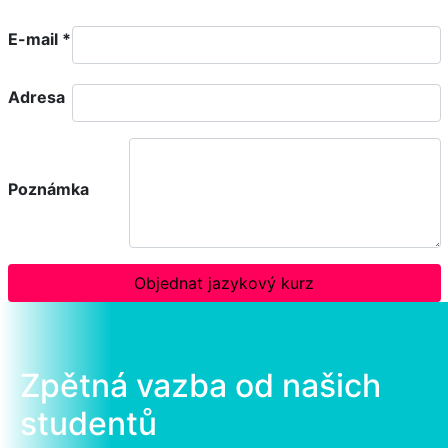
E-mail
*
Adresa
Poznámka
Objednat jazykový kurz
Zpětná vazba od našich
studentů