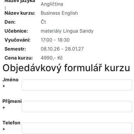
Název jazyka
Název kurzu
Den
Učebnice
Vyučování
Semestr
Cena kurzu
Objedávkový formulář kurzu
Jméno
*
Příjmení
*
Telefon
*