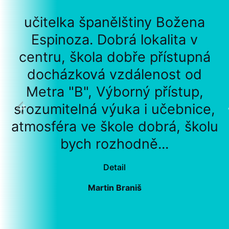
učitelka španělštiny Božena
Espinoza. Dobrá lokalita v
centru, škola dobře přístupná
docházková vzdálenost od
Metra "B", Výborný přístup,
srozumitelná výuka i učebnice,
atmosféra ve škole dobrá, školu
bych rozhodně...
Detail
Martin Braniš