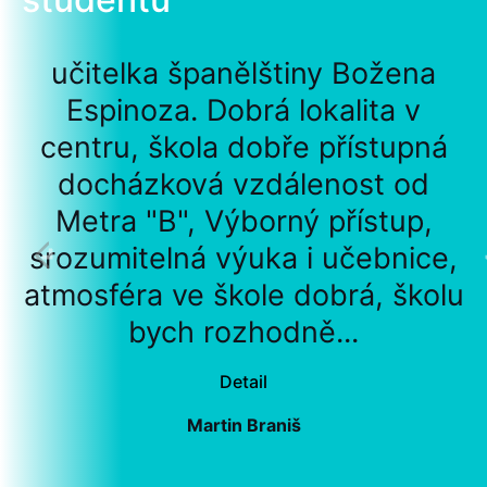
učitelka španělštiny Božena
Espinoza. Dobrá lokalita v
centru, škola dobře přístupná
docházková vzdálenost od
Metra "B", Výborný přístup,
srozumitelná výuka i učebnice,
atmosféra ve škole dobrá, školu
bych rozhodně...
Detail
Martin Braniš