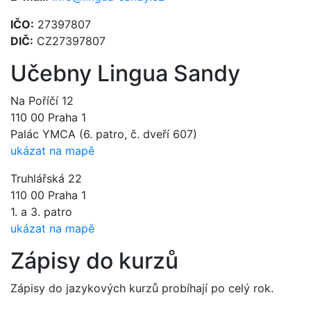
IČO:
27397807
DIČ:
CZ27397807
Učebny Lingua Sandy
Na Poříčí 12
110 00 Praha 1
Palác YMCA (6. patro, č. dveří 607)
ukázat na mapě
Truhlářská 22
110 00 Praha 1
1. a 3. patro
ukázat na mapě
Zápisy do kurzů
Zápisy do jazykových kurzů probíhají po celý rok.