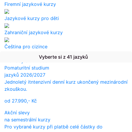
Firemní jazykové kurzy
Jazykové kurzy pro děti
Zahraniční jazykové kurzy
Čeština pro cizince
Vyberte si z 41 jazyků
Překlady a tlumočení
Pomaturitní studium
jazyků 2026/2027
Jednoletý itntenzivní denní kurz ukončený mezinárodní
zkouškou.
od
27.990,-
Kč
Akční slevy
na semestrální kurzy
Pro vybrané kurzy při platbě celé částky do