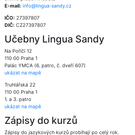
E-mail:
info@lingua-sandy.cz
IČO:
27397807
DIČ:
CZ27397807
Učebny Lingua Sandy
Na Poříčí 12
110 00 Praha 1
Palác YMCA (6. patro, č. dveří 607)
ukázat na mapě
Truhlářská 22
110 00 Praha 1
1. a 3. patro
ukázat na mapě
Zápisy do kurzů
Zápisy do jazykových kurzů probíhají po celý rok.