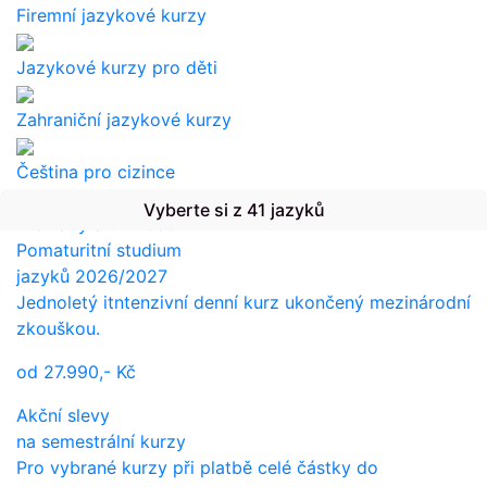
Firemní jazykové kurzy
Jazykové kurzy pro děti
Zahraniční jazykové kurzy
Čeština pro cizince
Vyberte si z 41 jazyků
Překlady a tlumočení
Pomaturitní studium
jazyků 2026/2027
Jednoletý itntenzivní denní kurz ukončený mezinárodní
zkouškou.
od
27.990,-
Kč
Akční slevy
na semestrální kurzy
Pro vybrané kurzy při platbě celé částky do