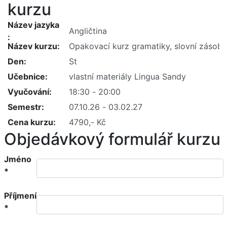
kurzu
Název jazyka
Název kurzu
Den
Učebnice
Vyučování
Semestr
Cena kurzu
Objedávkový formulář kurzu
Jméno
*
Příjmení
*