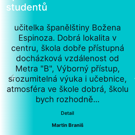
studentů
učitelka španělštiny Božena
Espinoza. Dobrá lokalita v
centru, škola dobře přístupná
docházková vzdálenost od
Metra "B", Výborný přístup,
srozumitelná výuka i učebnice,
atmosféra ve škole dobrá, školu
bych rozhodně...
Detail
Martin Braniš