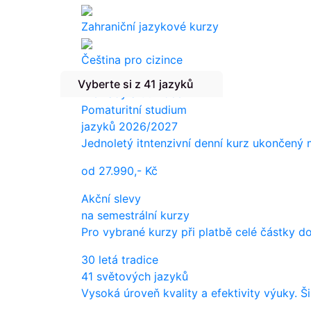
Zahraniční jazykové kurzy
Čeština pro cizince
Vyberte si z 41 jazyků
Překlady a tlumočení
Pomaturitní studium
jazyků 2026/2027
Jednoletý itntenzivní denní kurz ukončený
od
27.990,-
Kč
Akční slevy
na semestrální kurzy
Pro vybrané kurzy při platbě celé částky d
30 letá tradice
41 světových jazyků
Vysoká úroveň kvality a efektivity výuky. Š