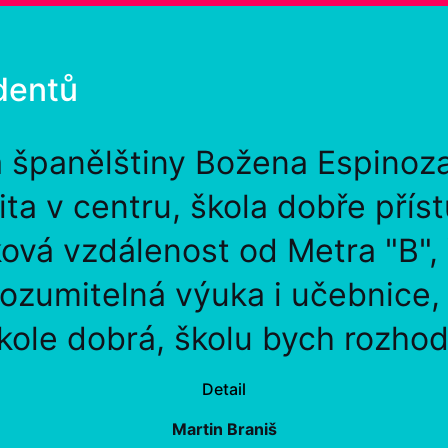
dentů
a španělštiny Božena Espinoz
lita v centru, škola dobře přís
ová vzdálenost od Metra "B",
rozumitelná výuka i učebnice
kole dobrá, školu bych rozhod
Detail
Martin Braniš