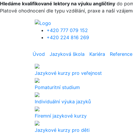
Přejít k hlavnímu obsahu
Hledáme kvalifikované lektory na výuku angličtiny
do pomat
Platové ohodnocení dle typu vzdělání, praxe a naší vzáje
+420 777 079 152
+420 224 816 269
Úvod
Jazyková škola
Kariéra
Reference
Jazykové kurzy pro veřejnost
Pomaturitní studium
Individuální výuka jazyků
Firemní jazykové kurzy
Jazykové kurzy pro děti