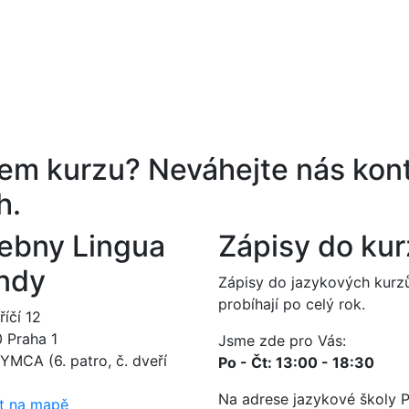
ěrem kurzu?
Neváhejte nás kont
h.
ebny Lingua
Zápisy do ku
ndy
Zápisy do jazykových kurz
probíhají po celý rok.
íčí 12
0 Praha 1
Jsme zde pro Vás:
YMCA (6. patro, č. dveří
Po - Čt: 13:00 - 18:30
Na adrese jazykové školy 
t na mapě