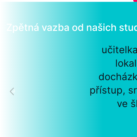
Zpětná vazba od našich stu
učitelk
loka
docházk
přístup, s
ve š