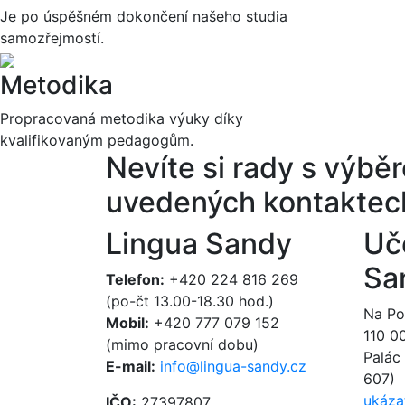
Je po úspěšném dokončení našeho studia
samozřejmostí.
Metodika
Propracovaná metodika výuky díky
kvalifikovaným pedagogům.
Nevíte si rady s výb
uvedených kontaktec
Lingua Sandy
Uč
Sa
Telefon:
+420 224 816 269
(po-čt 13.00-18.30 hod.)
Na Poř
Mobil:
+420 777 079 152
110 0
(mimo pracovní dobu)
Palác 
E-mail:
info@lingua-sandy.cz
607)
ukáza
IČO:
27397807