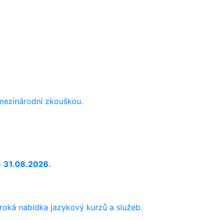
 mezinárodní zkouškou.
o
31.08.2026.
iroká nabídka jazykový kurzů a služeb.