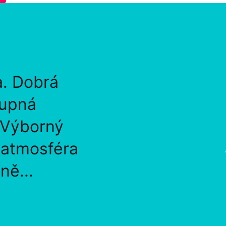
a. Dobrá
tupná
 Výborný
, atmosféra
ně...