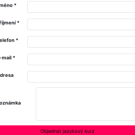
méno
*
říjmení
*
elefon
*
-mail
*
dresa
oznámka
Objednat jazykový kurz