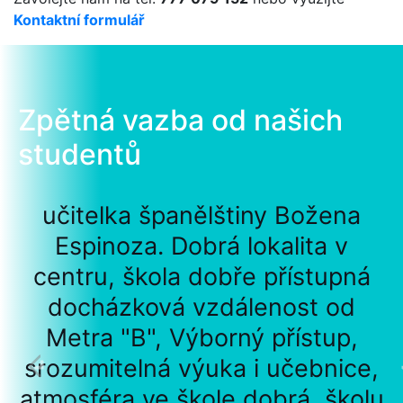
Kontaktní formulář
Zpětná vazba od našich
studentů
učitelka španělštiny Božena
Espinoza. Dobrá lokalita v
centru, škola dobře přístupná
docházková vzdálenost od
Metra "B", Výborný přístup,
srozumitelná výuka i učebnice,
atmosféra ve škole dobrá, školu