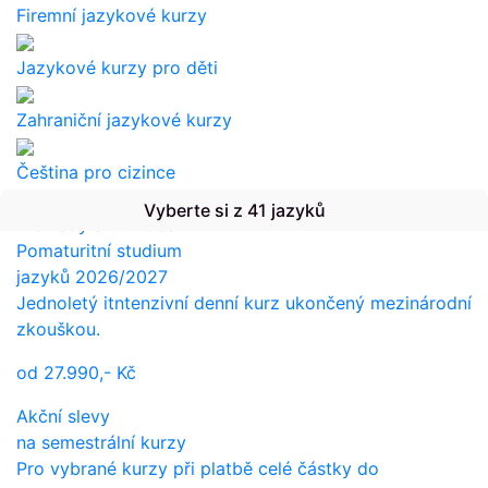
Firemní jazykové kurzy
Jazykové kurzy pro děti
Zahraniční jazykové kurzy
Čeština pro cizince
Vyberte si z 41 jazyků
Překlady a tlumočení
Pomaturitní studium
jazyků 2026/2027
Jednoletý itntenzivní denní kurz ukončený mezinárodní
zkouškou.
od
27.990,-
Kč
Akční slevy
na semestrální kurzy
Pro vybrané kurzy při platbě celé částky do