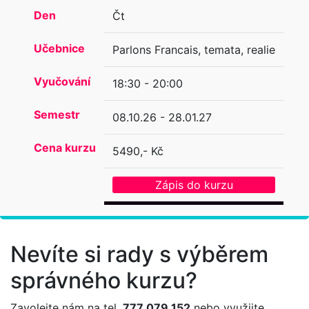
Den
Čt
Učebnice
Parlons Francais, temata, realie
Vyučování
18:30 - 20:00
Semestr
08.10.26 - 28.01.27
Cena kurzu
5490,- Kč
Zápis do kurzu
Nevíte si rady s výběrem
správného kurzu?
Zavolejte nám na tel.
777 079 152
nebo využijte