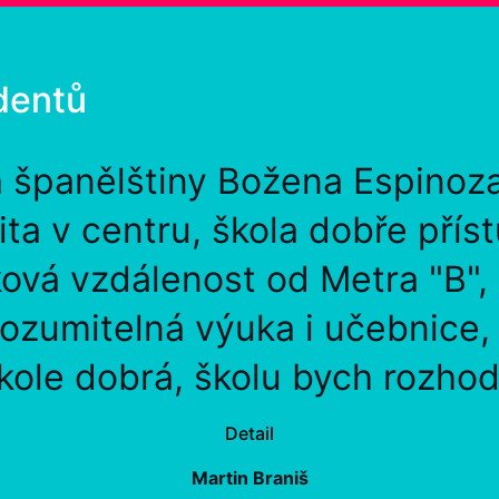
dentů
a španělštiny Božena Espinoz
lita v centru, škola dobře přís
ová vzdálenost od Metra "B",
rozumitelná výuka i učebnice
kole dobrá, školu bych rozhod
Detail
Martin Braniš