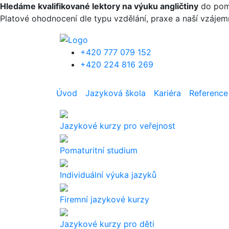
Přejít k hlavnímu obsahu
Hledáme kvalifikované lektory na výuku angličtiny
do pomat
Platové ohodnocení dle typu vzdělání, praxe a naší vzáje
+420 777 079 152
+420 224 816 269
Úvod
Jazyková škola
Kariéra
Reference
Jazykové kurzy pro veřejnost
Pomaturitní studium
Individuální výuka jazyků
Firemní jazykové kurzy
Jazykové kurzy pro děti