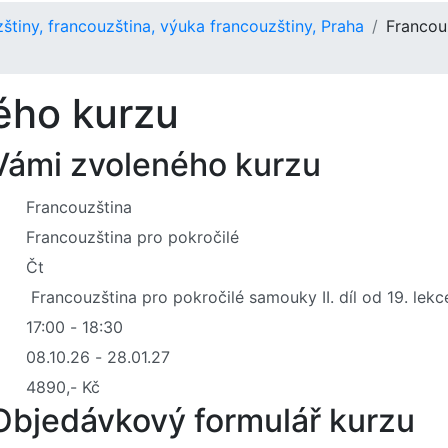
tiny, francouzština, výuka francouzštiny, Praha
Francou
ého kurzu
 Vámi zvoleného kurzu
Objedávkový formulář kurzu