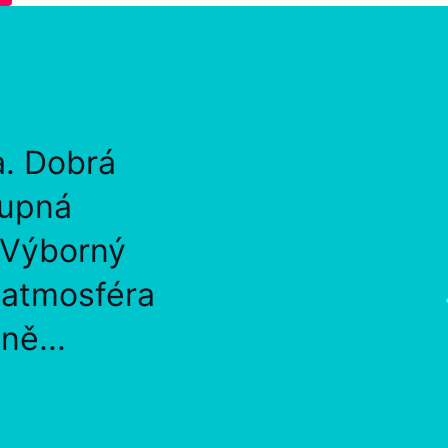
a. Dobrá
tupná
 Výborný
, atmosféra
ně...