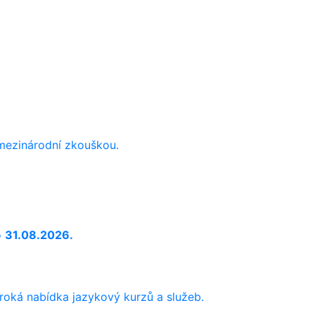
 mezinárodní zkouškou.
o
31.08.2026.
iroká nabídka jazykový kurzů a služeb.