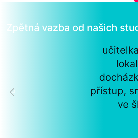
Zpětná vazba od našich stu
učitelk
loka
docházk
přístup, s
ve š