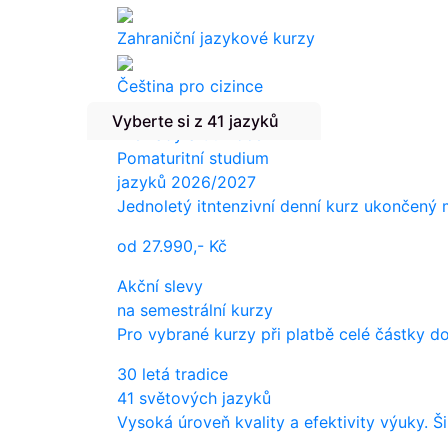
Zahraniční jazykové kurzy
Čeština pro cizince
Vyberte si z 41 jazyků
Překlady a tlumočení
Pomaturitní studium
jazyků 2026/2027
Jednoletý itntenzivní denní kurz ukončený
od
27.990,-
Kč
Akční slevy
na semestrální kurzy
Pro vybrané kurzy při platbě celé částky d
30 letá tradice
41 světových jazyků
Vysoká úroveň kvality a efektivity výuky. Š