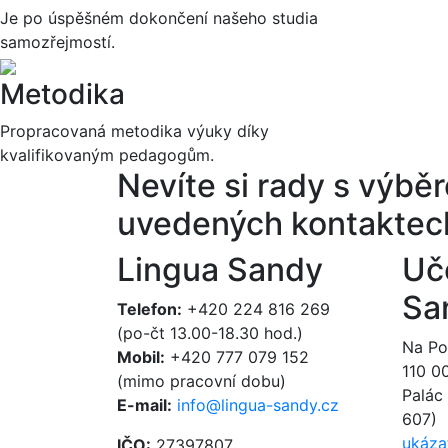
Je po úspěšném dokončení našeho studia
samozřejmostí.
Metodika
Propracovaná metodika výuky díky
kvalifikovaným pedagogům.
Nevíte si rady s výb
uvedených kontaktec
Lingua Sandy
Uč
Sa
Telefon:
+420 224 816 269
(po-čt 13.00-18.30 hod.)
Na Poř
Mobil:
+420 777 079 152
110 0
(mimo pracovní dobu)
Palác 
E-mail:
info@lingua-sandy.cz
607)
ukáza
IČO:
27397807