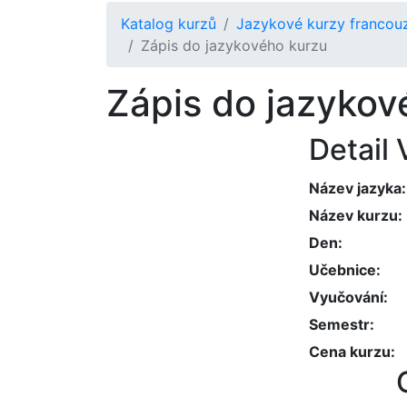
Katalog kurzů
Jazykové kurzy francouzš
Zápis do jazykového kurzu
Zápis do jazykov
Detail
Název jazyka
Název kurzu
Den
Učebnice
Vyučování
Semestr
Cena kurzu