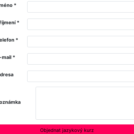
méno
*
říjmení
*
elefon
*
-mail
*
dresa
oznámka
Objednat jazykový kurz