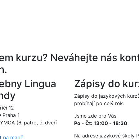
ěrem kurzu?
Neváhejte nás kont
h.
ebny Lingua
Zápisy do ku
ndy
Zápisy do jazykových kurz
probíhají po celý rok.
íčí 12
0 Praha 1
Jsme zde pro Vás:
YMCA (6. patro, č. dveří
Po - Čt: 13:00 - 18:30
Na adrese jazykové školy 
t na mapě