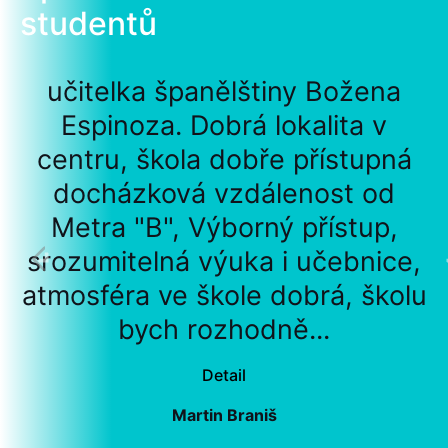
studentů
učitelka španělštiny Božena
Espinoza. Dobrá lokalita v
centru, škola dobře přístupná
docházková vzdálenost od
Metra "B", Výborný přístup,
srozumitelná výuka i učebnice,
atmosféra ve škole dobrá, školu
bych rozhodně...
Detail
Martin Braniš