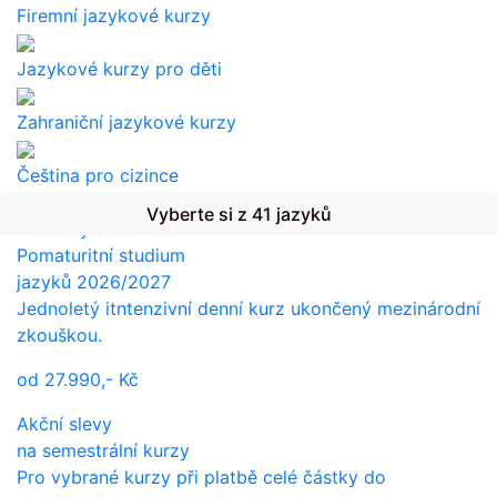
Firemní jazykové kurzy
Jazykové kurzy pro děti
Zahraniční jazykové kurzy
Čeština pro cizince
Vyberte si z 41 jazyků
Překlady a tlumočení
Pomaturitní studium
jazyků 2026/2027
Jednoletý itntenzivní denní kurz ukončený mezinárodní
zkouškou.
od
27.990,-
Kč
Akční slevy
na semestrální kurzy
Pro vybrané kurzy při platbě celé částky do