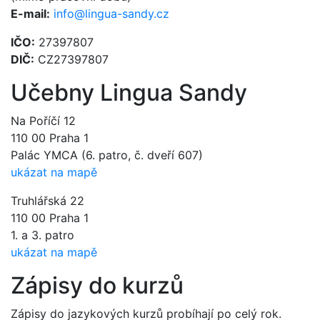
E-mail:
info@lingua-sandy.cz
IČO:
27397807
DIČ:
CZ27397807
Učebny Lingua Sandy
Na Poříčí 12
110 00 Praha 1
Palác YMCA (6. patro, č. dveří 607)
ukázat na mapě
Truhlářská 22
110 00 Praha 1
1. a 3. patro
ukázat na mapě
Zápisy do kurzů
Zápisy do jazykových kurzů probíhají po celý rok.