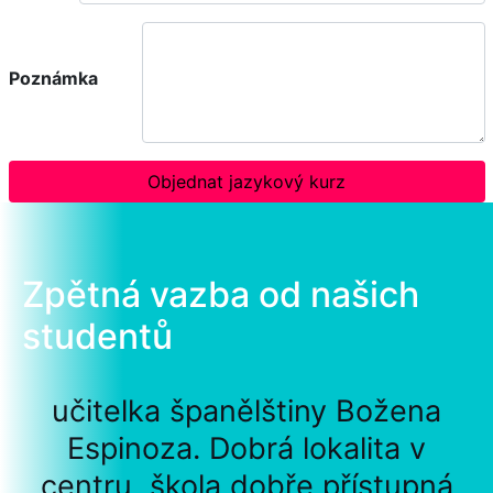
Poznámka
Objednat jazykový kurz
Zpětná vazba od našich
studentů
učitelka španělštiny Božena
Espinoza. Dobrá lokalita v
centru, škola dobře přístupná