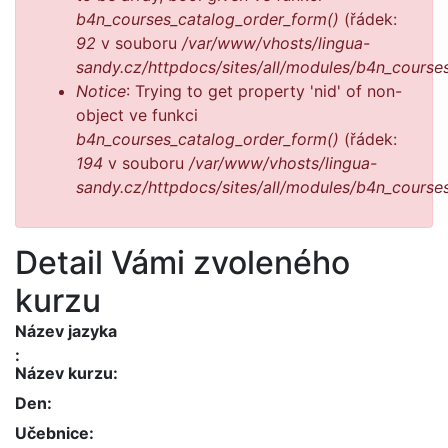
b4n_courses_catalog_order_form()
(řádek:
92
v souboru
/var/www/vhosts/lingua-
sandy.cz/httpdocs/sites/all/modules/b4n_course
Notice
: Trying to get property 'nid' of non-
object ve funkci
b4n_courses_catalog_order_form()
(řádek:
194
v souboru
/var/www/vhosts/lingua-
sandy.cz/httpdocs/sites/all/modules/b4n_course
Detail Vámi zvoleného
kurzu
Název jazyka
Název kurzu
Den
Učebnice