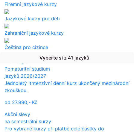
Firemní jazykové kurzy
Jazykové kurzy pro děti
Zahraniční jazykové kurzy
Čeština pro cizince
Vyberte si z 41 jazyků
Překlady a tlumočení
Pomaturitní studium
jazyků 2026/2027
Jednoletý itntenzivní denní kurz ukončený mezinárodní
zkouškou.
od
27.990,-
Kč
Akční slevy
na semestrální kurzy
Pro vybrané kurzy při platbě celé částky do