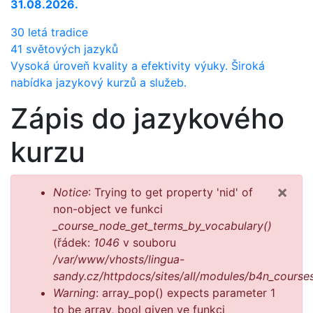
31.08.2026.
30 letá tradice
41 světových jazyků
Vysoká úroveň kvality a efektivity výuky. Široká
nabídka jazykový kurzů a služeb.
Zápis do jazykového
kurzu
×
Chybová zpráva
Notice
: Trying to get property 'nid' of
non-object ve funkci
_course_node_get_terms_by_vocabulary()
(řádek:
1046
v souboru
/var/www/vhosts/lingua-
sandy.cz/httpdocs/sites/all/modules/b4n_cours
Warning
: array_pop() expects parameter 1
to be array, bool given ve funkci