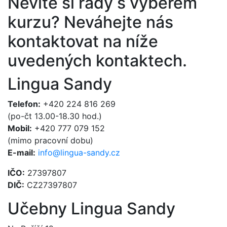
Nevíte si rady s výběrem
kurzu?
Neváhejte nás
kontaktovat na níže
uvedených kontaktech.
Lingua Sandy
Telefon:
+420 224 816 269
(po-čt 13.00-18.30 hod.)
Mobil:
+420 777 079 152
(mimo pracovní dobu)
E-mail:
info@lingua-sandy.cz
IČO:
27397807
DIČ:
CZ27397807
Učebny Lingua Sandy