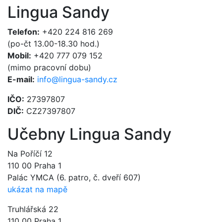
Lingua Sandy
Telefon:
+420 224 816 269
(po-čt 13.00-18.30 hod.)
Mobil:
+420 777 079 152
(mimo pracovní dobu)
E-mail:
info@lingua-sandy.cz
IČO:
27397807
DIČ:
CZ27397807
Učebny Lingua Sandy
Na Poříčí 12
110 00 Praha 1
Palác YMCA (6. patro, č. dveří 607)
ukázat na mapě
Truhlářská 22
110 00 Praha 1