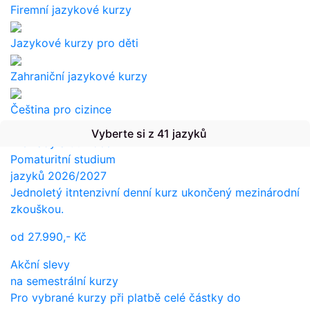
Firemní jazykové kurzy
Jazykové kurzy pro děti
Zahraniční jazykové kurzy
Čeština pro cizince
Vyberte si z 41 jazyků
Překlady a tlumočení
Pomaturitní studium
jazyků 2026/2027
Jednoletý itntenzivní denní kurz ukončený mezinárodní
zkouškou.
od
27.990,-
Kč
Akční slevy
na semestrální kurzy
Pro vybrané kurzy při platbě celé částky do