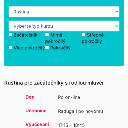
Začátečník
Mírně
Středně
pokročilý
pokročilý
Více pokročilý
Pokročilý
Ruština pro začátečníky s rodilou mluvčí
Den
Po on-line
Učebnice
Raduga I po novomu
Vyučování
17:15 - 18:45