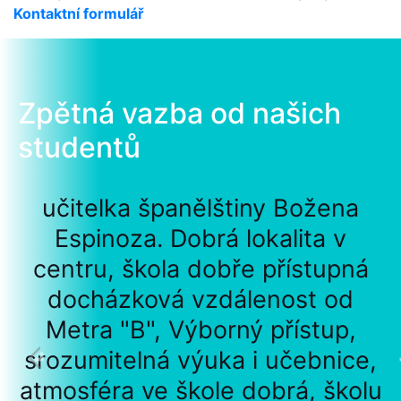
Kontaktní formulář
Zpětná vazba od našich
studentů
učitelka španělštiny Božena
Espinoza. Dobrá lokalita v
centru, škola dobře přístupná
docházková vzdálenost od
Metra "B", Výborný přístup,
srozumitelná výuka i učebnice,
atmosféra ve škole dobrá, školu