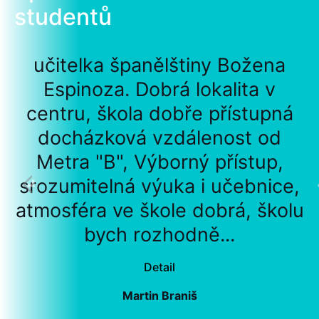
studentů
učitelka španělštiny Božena
Espinoza. Dobrá lokalita v
centru, škola dobře přístupná
docházková vzdálenost od
Metra "B", Výborný přístup,
srozumitelná výuka i učebnice,
atmosféra ve škole dobrá, školu
bych rozhodně...
Detail
Martin Braniš