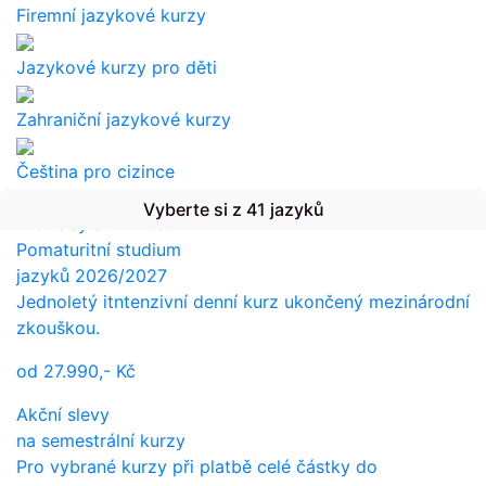
Firemní jazykové kurzy
Jazykové kurzy pro děti
Zahraniční jazykové kurzy
Čeština pro cizince
Vyberte si z 41 jazyků
Překlady a tlumočení
Pomaturitní studium
jazyků 2026/2027
Jednoletý itntenzivní denní kurz ukončený mezinárodní
zkouškou.
od
27.990,-
Kč
Akční slevy
na semestrální kurzy
Pro vybrané kurzy při platbě celé částky do