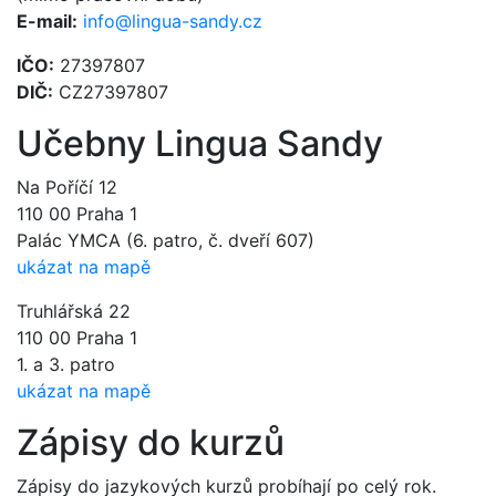
E-mail:
info@lingua-sandy.cz
IČO:
27397807
DIČ:
CZ27397807
Učebny Lingua Sandy
Na Poříčí 12
110 00 Praha 1
Palác YMCA (6. patro, č. dveří 607)
ukázat na mapě
Truhlářská 22
110 00 Praha 1
1. a 3. patro
ukázat na mapě
Zápisy do kurzů
Zápisy do jazykových kurzů probíhají po celý rok.