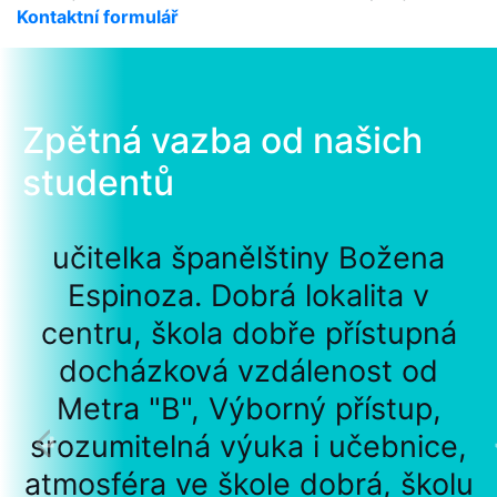
Kontaktní formulář
Zpětná vazba od našich
studentů
učitelka španělštiny Božena
Espinoza. Dobrá lokalita v
centru, škola dobře přístupná
docházková vzdálenost od
Metra "B", Výborný přístup,
srozumitelná výuka i učebnice,
atmosféra ve škole dobrá, školu