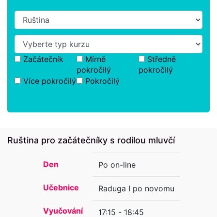
Začátečník
Mírně
Středně
pokročilý
pokročilý
Více pokročilý
Pokročilý
Ruština pro začátečníky s rodilou mluvčí
Den
Po on-line
Učebnice
Raduga I po novomu
Vyučování
17:15 - 18:45