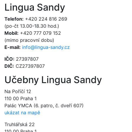
Lingua Sandy
Telefon:
+420 224 816 269
(po-čt 13.00-18.30 hod.)
Mobil:
+420 777 079 152
(mimo pracovní dobu)
E-mail:
info@lingua-sandy.cz
IČO:
27397807
DIČ:
CZ27397807
Učebny Lingua Sandy
Na Poříčí 12
110 00 Praha 1
Palác YMCA (6. patro, č. dveří 607)
ukázat na mapě
Truhlářská 22
110 00 Praha 1