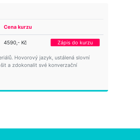
Cena kurzu
4590,- Kč
Zápis do kurzu
riálů. Hovorový jazyk, ustálená slovní
šit a zdokonalit své konverzační