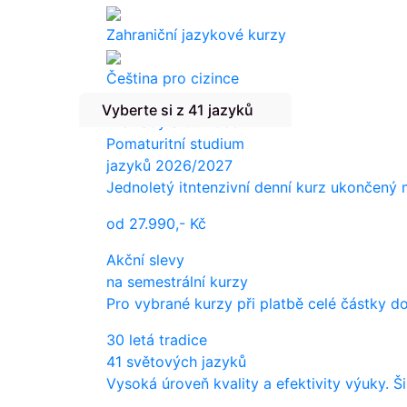
Zahraniční jazykové kurzy
Čeština pro cizince
Vyberte si z 41 jazyků
Překlady a tlumočení
Pomaturitní studium
jazyků 2026/2027
Jednoletý itntenzivní denní kurz ukončený
od
27.990,-
Kč
Akční slevy
na semestrální kurzy
Pro vybrané kurzy při platbě celé částky d
30 letá tradice
41 světových jazyků
Vysoká úroveň kvality a efektivity výuky. Š