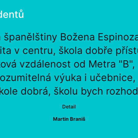
dentů
a španělštiny Božena Espinoz
lita v centru, škola dobře přís
ová vzdálenost od Metra "B",
rozumitelná výuka i učebnice
kole dobrá, školu bych rozhod
Detail
Martin Braniš