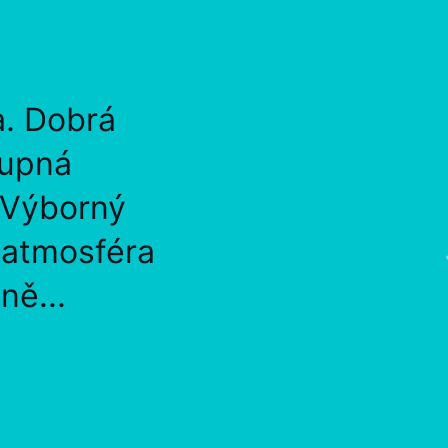
a. Dobrá
tupná
 Výborný
, atmosféra
ně...