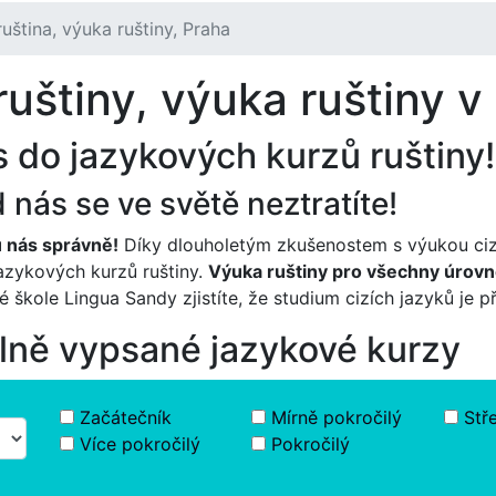
uština, výuka ruštiny, Praha
uštiny, výuka ruštiny v
s do jazykových kurzů ruštiny!
nás se ve světě neztratíte!
u nás správně!
Díky dlouholetým zkušenostem s výukou ciz
jazykových kurzů ruštiny.
Výuka ruštiny pro všechny úrov
 škole Lingua Sandy zjistíte, že studium cizích jazyků je 
álně vypsané jazykové kurzy
Začátečník
Mírně pokročilý
Stř
Více pokročilý
Pokročilý