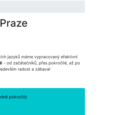
 Praze
ích jazyků máme vypracovaný efektivní
ně
- od začátečníků, přes pokročilé, až po
především radost a zábava!
edně pokročilý