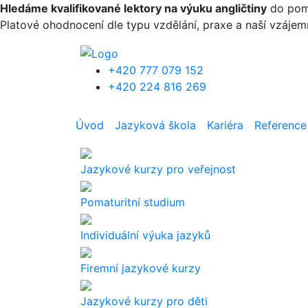
Přejít k hlavnímu obsahu
Hledáme kvalifikované lektory na výuku angličtiny
do pomat
Platové ohodnocení dle typu vzdělání, praxe a naší vzáje
+420 777 079 152
+420 224 816 269
Úvod
Jazyková škola
Kariéra
Reference
Jazykové kurzy pro veřejnost
Pomaturitní studium
Individuální výuka jazyků
Firemní jazykové kurzy
Jazykové kurzy pro děti