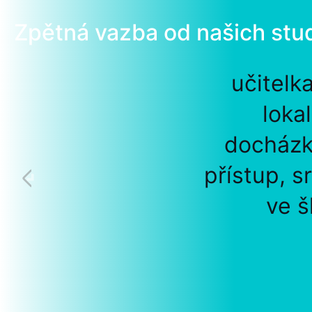
Zpětná vazba od našich stu
učitelk
loka
docházk
přístup, s
ve š