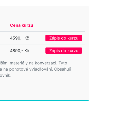
Cena kurzu
4590,- Kč
Zápis do kurzu
4890,- Kč
Zápis do kurzu
lšími materiály na konverzaci. Tyto
 a na pohotové vyjadřování. Obsahují
ovník.