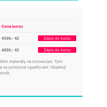
Cena kurzu
4590,- Kč
Zápis do kurzu
4890,- Kč
Zápis do kurzu
lšími materiály na konverzaci. Tyto
 a na pohotové vyjadřování. Obsahují
ovník.