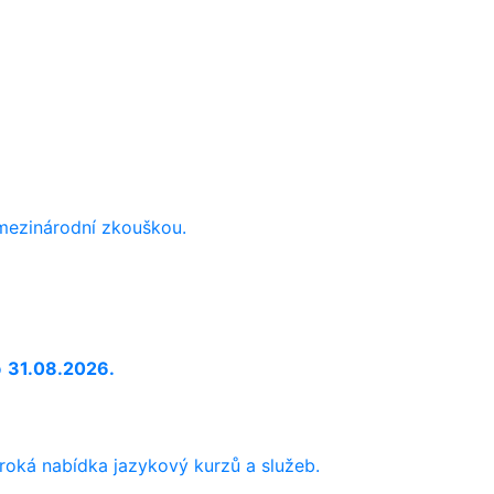
 mezinárodní zkouškou.
o
31.08.2026.
iroká nabídka jazykový kurzů a služeb.