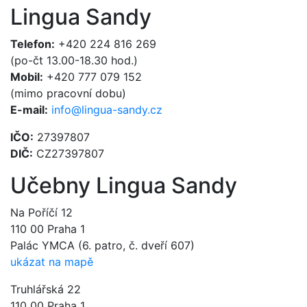
Lingua Sandy
Telefon:
+420 224 816 269
(po-čt 13.00-18.30 hod.)
Mobil:
+420 777 079 152
(mimo pracovní dobu)
E-mail:
info@lingua-sandy.cz
IČO:
27397807
DIČ:
CZ27397807
Učebny Lingua Sandy
Na Poříčí 12
110 00 Praha 1
Palác YMCA (6. patro, č. dveří 607)
ukázat na mapě
Truhlářská 22
110 00 Praha 1