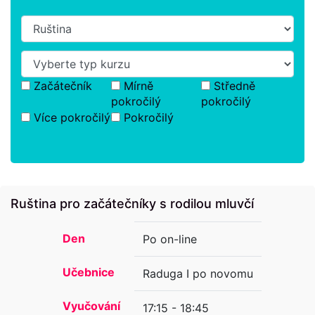
Začátečník
Mírně
Středně
pokročilý
pokročilý
Více pokročilý
Pokročilý
Ruština pro začátečníky s rodilou mluvčí
Den
Po on-line
Učebnice
Raduga I po novomu
Vyučování
17:15 - 18:45