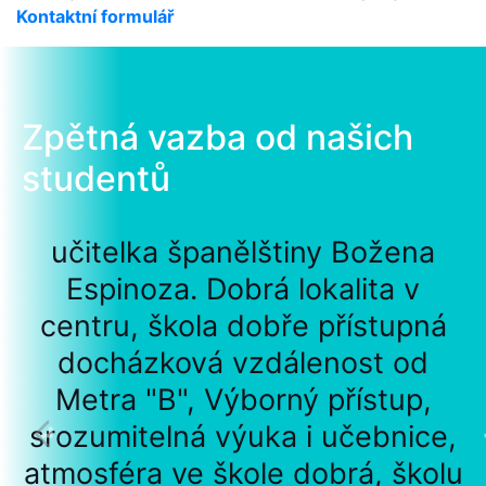
Kontaktní formulář
Zpětná vazba od našich
studentů
učitelka španělštiny Božena
Espinoza. Dobrá lokalita v
centru, škola dobře přístupná
docházková vzdálenost od
Metra "B", Výborný přístup,
srozumitelná výuka i učebnice,
atmosféra ve škole dobrá, školu