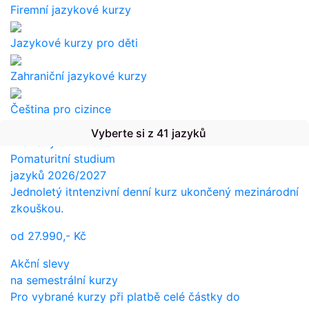
Firemní jazykové kurzy
Jazykové kurzy pro děti
Zahraniční jazykové kurzy
Čeština pro cizince
Vyberte si z 41 jazyků
Překlady a tlumočení
Pomaturitní studium
jazyků 2026/2027
Jednoletý itntenzivní denní kurz ukončený mezinárodní
zkouškou.
od
27.990,-
Kč
Akční slevy
na semestrální kurzy
Pro vybrané kurzy při platbě celé částky do