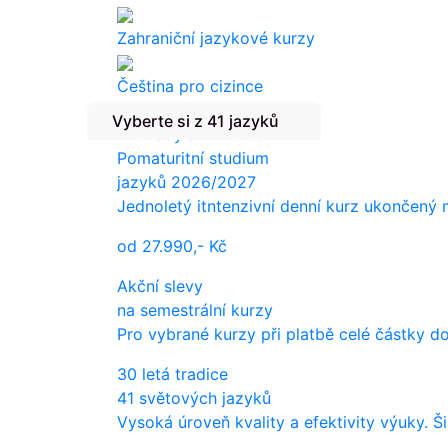
Zahraniční jazykové kurzy
Čeština pro cizince
Vyberte si z 41 jazyků
Překlady a tlumočení
Pomaturitní studium
jazyků 2026/2027
Jednoletý itntenzivní denní kurz ukončený
od
27.990,-
Kč
Akční slevy
na semestrální kurzy
Pro vybrané kurzy při platbě celé částky d
30 letá tradice
41 světových jazyků
Vysoká úroveň kvality a efektivity výuky. Š