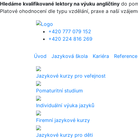
Přejít k hlavnímu obsahu
Hledáme kvalifikované lektory na výuku angličtiny
do pomat
Platové ohodnocení dle typu vzdělání, praxe a naší vzáje
+420 777 079 152
+420 224 816 269
Úvod
Jazyková škola
Kariéra
Reference
Jazykové kurzy pro veřejnost
Pomaturitní studium
Individuální výuka jazyků
Firemní jazykové kurzy
Jazykové kurzy pro děti