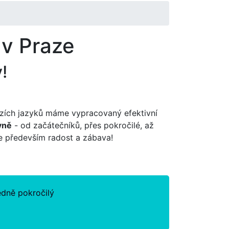
 v Praze
!
zích jazyků máme vypracovaný efektivní
vně
- od začátečníků, přes pokročilé, až
je především radost a zábava!
edně pokročilý