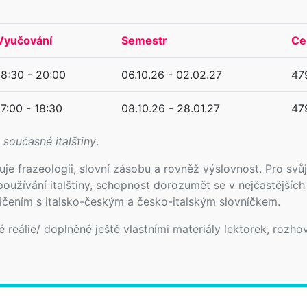
Vyučování
Semestr
Ce
18:30 - 20:00
06.10.26 - 02.02.27
47
17:00 - 18:30
08.10.26 - 28.01.27
47
současné italštiny
.
uje frazeologii, slovní zásobu a rovněž výslovnost. Pro sv
používání italštiny, schopnost dorozumět se v nejčastějších
cvičením s italsko-českým a česko-italským slovníčkem.
ké reálie/ doplněné ještě vlastními materiály lektorek, rozhov