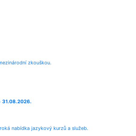
 mezinárodní zkouškou.
o
31.08.2026.
iroká nabídka jazykový kurzů a služeb.