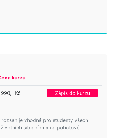
Cena kurzu
4990,- Kč
Zápis do kurzu
ůj rozsah je vhodná pro studenty všech
 životních situacích a na pohotové