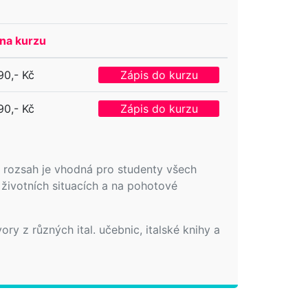
na kurzu
90,- Kč
Zápis do kurzu
90,- Kč
Zápis do kurzu
ůj rozsah je vhodná pro studenty všech
 životních situacích a na pohotové
ory z různých ital. učebnic, italské knihy a