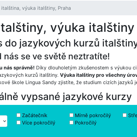
italština, výuka italštiny, Praha
alštiny, výuka italštiny
 do jazykových kurzů italštiny
nás se ve světě neztratíte!
e u nás správně!
Díky dlouholetým zkušenostem s výukou ci
azykových kurzů italštiny.
Výuka italštiny pro všechny úro
ové škole Lingua Sandy zjistíte, že studium cizích jazyků 
tuálně vypsané jazykové kurzy
Začátečník
Mírně pokročilý
Stř
Více pokročilý
Pokročilý