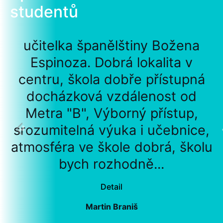
studentů
učitelka španělštiny Božena
Espinoza. Dobrá lokalita v
centru, škola dobře přístupná
docházková vzdálenost od
Metra "B", Výborný přístup,
srozumitelná výuka i učebnice,
atmosféra ve škole dobrá, školu
bych rozhodně...
Detail
Martin Braniš