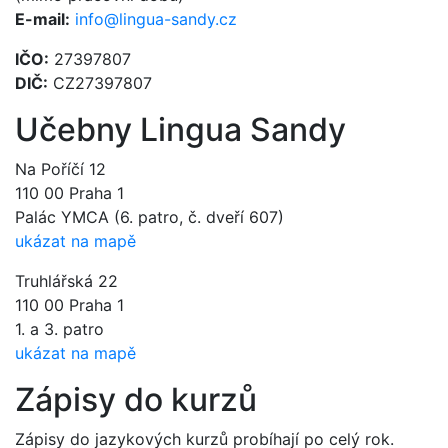
E-mail:
info@lingua-sandy.cz
IČO:
27397807
DIČ:
CZ27397807
Učebny Lingua Sandy
Na Poříčí 12
110 00 Praha 1
Palác YMCA (6. patro, č. dveří 607)
ukázat na mapě
Truhlářská 22
110 00 Praha 1
1. a 3. patro
ukázat na mapě
Zápisy do kurzů
Zápisy do jazykových kurzů probíhají po celý rok.