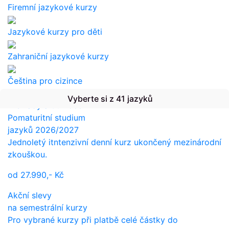
Firemní jazykové kurzy
Jazykové kurzy pro děti
Zahraniční jazykové kurzy
Čeština pro cizince
Vyberte si z 41 jazyků
Překlady a tlumočení
Pomaturitní studium
jazyků 2026/2027
Jednoletý itntenzivní denní kurz ukončený mezinárodní
zkouškou.
od
27.990,-
Kč
Akční slevy
na semestrální kurzy
Pro vybrané kurzy při platbě celé částky do