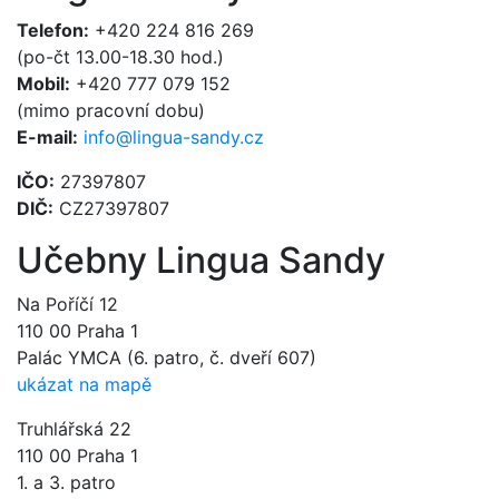
Telefon:
+420 224 816 269
(po-čt 13.00-18.30 hod.)
Mobil:
+420 777 079 152
(mimo pracovní dobu)
E-mail:
info@lingua-sandy.cz
IČO:
27397807
DIČ:
CZ27397807
Učebny Lingua Sandy
Na Poříčí 12
110 00 Praha 1
Palác YMCA (6. patro, č. dveří 607)
ukázat na mapě
Truhlářská 22
110 00 Praha 1
1. a 3. patro