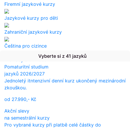
Firemní jazykové kurzy
Jazykové kurzy pro děti
Zahraniční jazykové kurzy
Čeština pro cizince
Vyberte si z 41 jazyků
Překlady a tlumočení
Pomaturitní studium
jazyků 2026/2027
Jednoletý itntenzivní denní kurz ukončený mezinárodní
zkouškou.
od
27.990,-
Kč
Akční slevy
na semestrální kurzy
Pro vybrané kurzy při platbě celé částky do