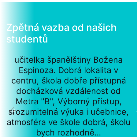
Zpětná vazba od našich
studentů
učitelka španělštiny Božena
Espinoza. Dobrá lokalita v
centru, škola dobře přístupná
docházková vzdálenost od
Metra "B", Výborný přístup,
srozumitelná výuka i učebnice,
atmosféra ve škole dobrá, školu
bych rozhodně...