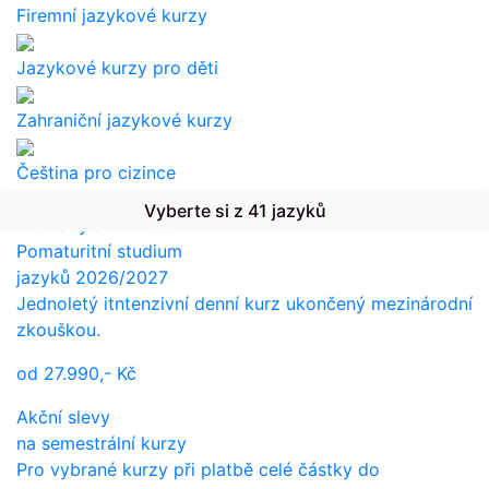
Firemní jazykové kurzy
Jazykové kurzy pro děti
Zahraniční jazykové kurzy
Čeština pro cizince
Vyberte si z 41 jazyků
Překlady a tlumočení
Pomaturitní studium
jazyků 2026/2027
Jednoletý itntenzivní denní kurz ukončený mezinárodní
zkouškou.
od
27.990,-
Kč
Akční slevy
na semestrální kurzy
Pro vybrané kurzy při platbě celé částky do