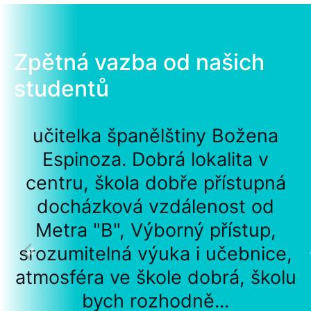
Zpětná vazba od našich
studentů
učitelka španělštiny Božena
Espinoza. Dobrá lokalita v
centru, škola dobře přístupná
docházková vzdálenost od
Metra "B", Výborný přístup,
srozumitelná výuka i učebnice,
atmosféra ve škole dobrá, školu
bych rozhodně...