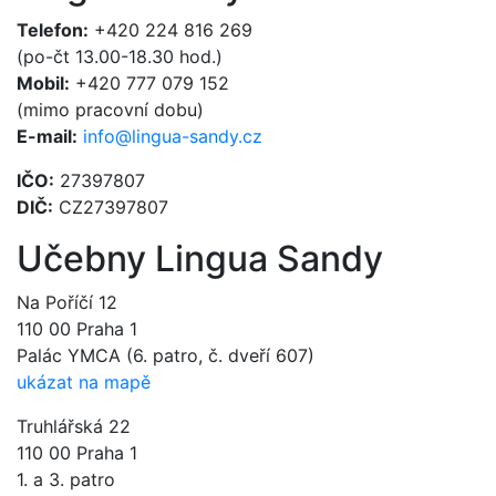
Telefon:
+420 224 816 269
(po-čt 13.00-18.30 hod.)
Mobil:
+420 777 079 152
(mimo pracovní dobu)
E-mail:
info@lingua-sandy.cz
IČO:
27397807
DIČ:
CZ27397807
Učebny Lingua Sandy
Na Poříčí 12
110 00 Praha 1
Palác YMCA (6. patro, č. dveří 607)
ukázat na mapě
Truhlářská 22
110 00 Praha 1
1. a 3. patro