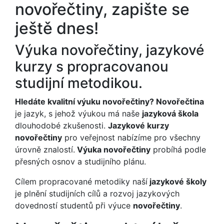
novořečtiny, zapište se
ještě dnes!
Výuka novořečtiny, jazykové
kurzy s propracovanou
studijní metodikou.
Hledáte kvalitní výuku novořečtiny? Novořečtina
je jazyk, s jehož výukou má naše
jazyková škola
dlouhodobé zkušenosti.
Jazykové kurzy
novořečtiny
pro veřejnost nabízíme pro všechny
úrovně znalostí.
Výuka novořečtiny
probíhá podle
přesných osnov a studijního plánu.
Cílem propracované metodiky naší
jazykové školy
je plnění studijních cílů a rozvoj jazykových
dovedností studentů při výuce
novořečtiny
.