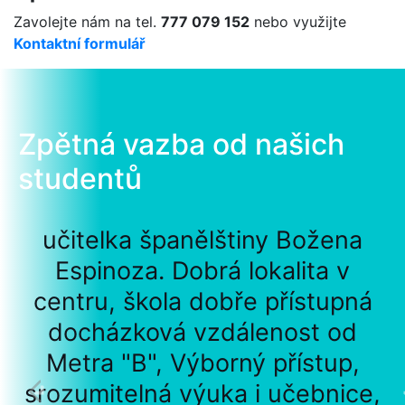
Zavolejte nám na tel.
777 079 152
nebo využijte
Kontaktní formulář
Zpětná vazba od našich
studentů
učitelka španělštiny Božena
Espinoza. Dobrá lokalita v
centru, škola dobře přístupná
docházková vzdálenost od
Metra "B", Výborný přístup,
srozumitelná výuka i učebnice,