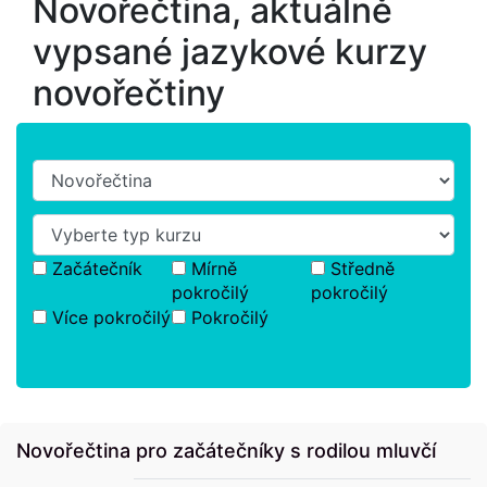
Novořečtina, aktuálně
vypsané jazykové kurzy
novořečtiny
Začátečník
Mírně
Středně
pokročilý
pokročilý
Více pokročilý
Pokročilý
Novořečtina pro začátečníky s rodilou mluvčí