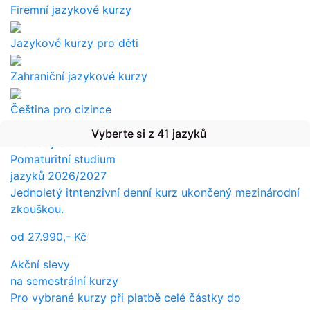
Firemní jazykové kurzy
Jazykové kurzy pro děti
Zahraniční jazykové kurzy
Čeština pro cizince
Vyberte si z 41 jazyků
Překlady a tlumočení
Pomaturitní studium
jazyků 2026/2027
Jednoletý itntenzivní denní kurz ukončený mezinárodní
zkouškou.
od
27.990,-
Kč
Akční slevy
na semestrální kurzy
Pro vybrané kurzy při platbě celé částky do