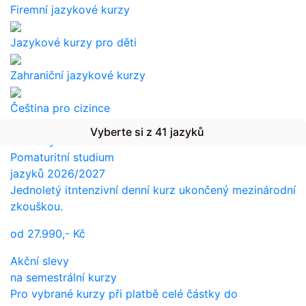
Firemní jazykové kurzy
Jazykové kurzy pro děti
Zahraniční jazykové kurzy
Čeština pro cizince
Vyberte si z 41 jazyků
Překlady a tlumočení
Pomaturitní studium
jazyků 2026/2027
Jednoletý itntenzivní denní kurz ukončený mezinárodní
zkouškou.
od
27.990,-
Kč
Akční slevy
na semestrální kurzy
Pro vybrané kurzy při platbě celé částky do