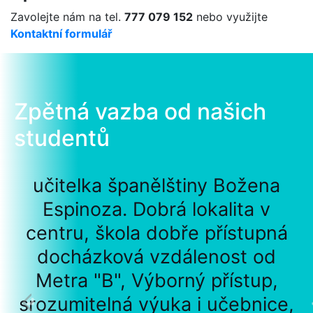
Zavolejte nám na tel.
777 079 152
nebo využijte
Kontaktní formulář
Zpětná vazba od našich
studentů
učitelka španělštiny Božena
Espinoza. Dobrá lokalita v
centru, škola dobře přístupná
docházková vzdálenost od
Metra "B", Výborný přístup,
srozumitelná výuka i učebnice,