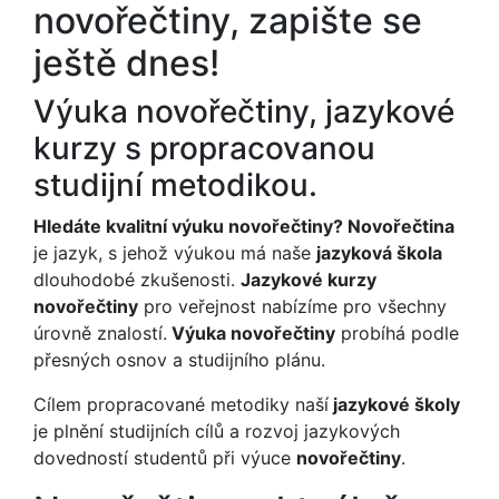
novořečtiny, zapište se
ještě dnes!
Výuka novořečtiny, jazykové
kurzy s propracovanou
studijní metodikou.
Hledáte kvalitní výuku novořečtiny? Novořečtina
je jazyk, s jehož výukou má naše
jazyková škola
dlouhodobé zkušenosti.
Jazykové kurzy
novořečtiny
pro veřejnost nabízíme pro všechny
úrovně znalostí.
Výuka novořečtiny
probíhá podle
přesných osnov a studijního plánu.
Cílem propracované metodiky naší
jazykové školy
je plnění studijních cílů a rozvoj jazykových
dovedností studentů při výuce
novořečtiny
.