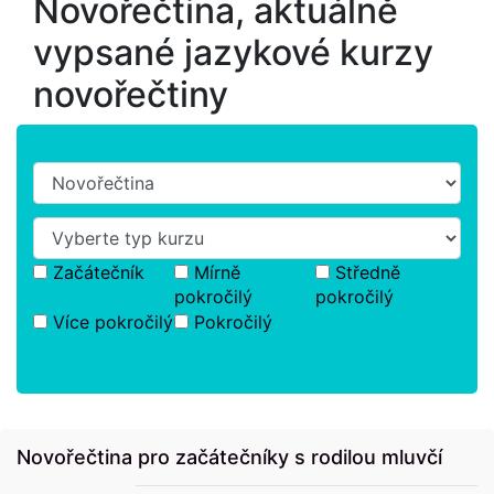
Novořečtina, aktuálně
vypsané jazykové kurzy
novořečtiny
Začátečník
Mírně
Středně
pokročilý
pokročilý
Více pokročilý
Pokročilý
Novořečtina pro začátečníky s rodilou mluvčí