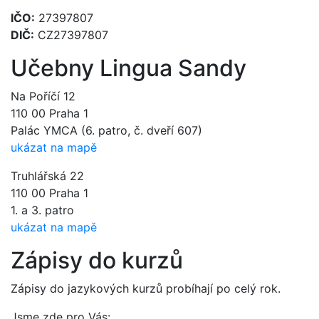
IČO:
27397807
DIČ:
CZ27397807
Učebny Lingua Sandy
Na Poříčí 12
110 00 Praha 1
Palác YMCA (6. patro, č. dveří 607)
ukázat na mapě
Truhlářská 22
110 00 Praha 1
1. a 3. patro
ukázat na mapě
Zápisy do kurzů
Zápisy do jazykových kurzů probíhají po celý rok.
Jsme zde pro Vás: