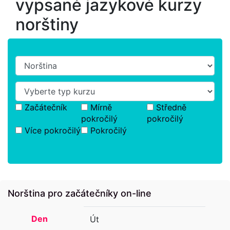
vypsané jazykové kurzy
norštiny
Začátečník
Mírně
Středně
pokročilý
pokročilý
Více pokročilý
Pokročilý
Norština pro začátečníky on-line
Den
Út