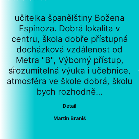
učitelka španělštiny Božena
Espinoza. Dobrá lokalita v
centru, škola dobře přístupná
docházková vzdálenost od
Metra "B", Výborný přístup,
srozumitelná výuka i učebnice,
atmosféra ve škole dobrá, školu
bych rozhodně...
Detail
Martin Braniš