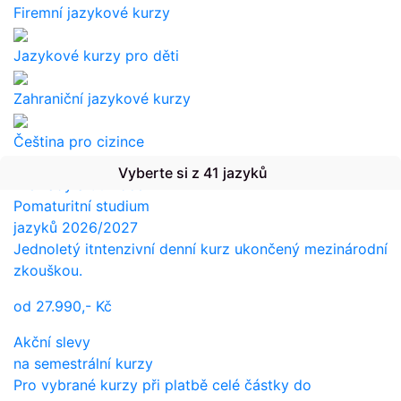
Firemní jazykové kurzy
Jazykové kurzy pro děti
Zahraniční jazykové kurzy
Čeština pro cizince
Vyberte si z 41 jazyků
Překlady a tlumočení
Pomaturitní studium
jazyků 2026/2027
Jednoletý itntenzivní denní kurz ukončený mezinárodní
zkouškou.
od
27.990,-
Kč
Akční slevy
na semestrální kurzy
Pro vybrané kurzy při platbě celé částky do