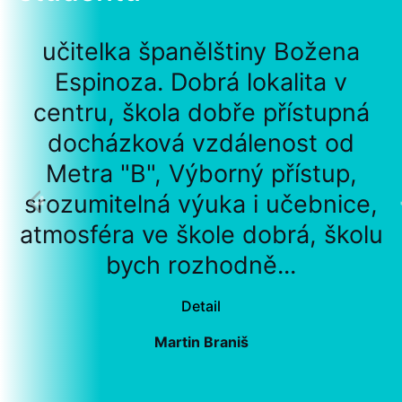
učitelka španělštiny Božena
Espinoza. Dobrá lokalita v
centru, škola dobře přístupná
docházková vzdálenost od
Metra "B", Výborný přístup,
srozumitelná výuka i učebnice,
atmosféra ve škole dobrá, školu
bych rozhodně...
Detail
Martin Braniš