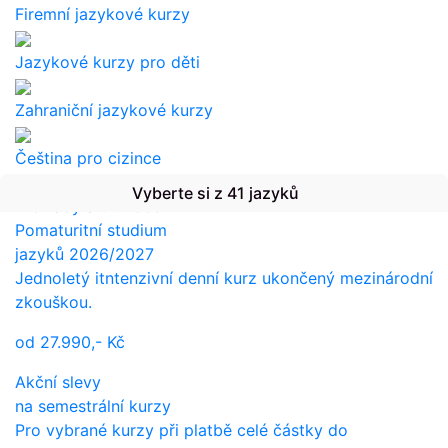
Firemní jazykové kurzy
Jazykové kurzy pro děti
Zahraniční jazykové kurzy
Čeština pro cizince
Vyberte si z 41 jazyků
Překlady a tlumočení
Pomaturitní studium
jazyků 2026/2027
Jednoletý itntenzivní denní kurz ukončený mezinárodní
zkouškou.
od
27.990,-
Kč
Akční slevy
na semestrální kurzy
Pro vybrané kurzy při platbě celé částky do