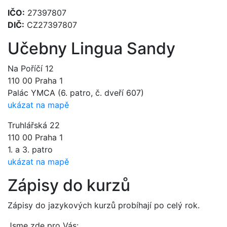
IČO:
27397807
DIČ:
CZ27397807
Učebny Lingua Sandy
Na Poříčí 12
110 00 Praha 1
Palác YMCA (6. patro, č. dveří 607)
ukázat na mapě
Truhlářská 22
110 00 Praha 1
1. a 3. patro
ukázat na mapě
Zápisy do kurzů
Zápisy do jazykových kurzů probíhají po celý rok.
Jsme zde pro Vás: