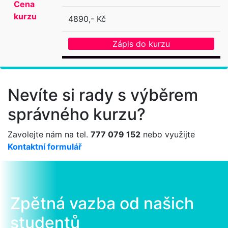
Cena
kurzu
4890,- Kč
Zápis do kurzu
Nevíte si rady s výběrem
správného kurzu?
Zavolejte nám na tel.
777 079 152
nebo využijte
Kontaktní formulář
Zpětná vazba od našich
studentů