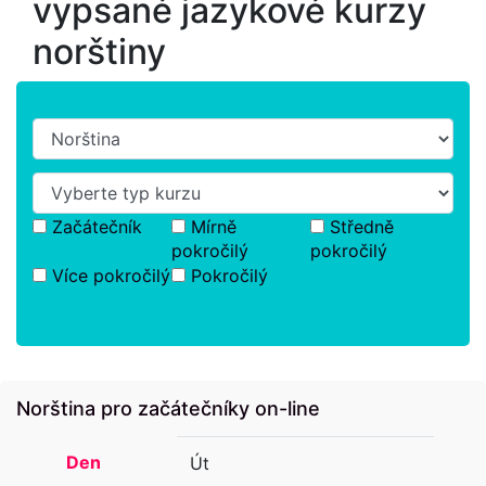
vypsané jazykové kurzy
norštiny
Začátečník
Mírně
Středně
pokročilý
pokročilý
Více pokročilý
Pokročilý
Norština pro začátečníky on-line
Den
Út