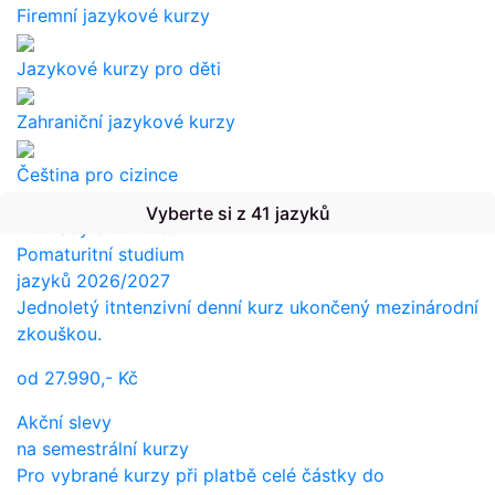
Firemní jazykové kurzy
Jazykové kurzy pro děti
Zahraniční jazykové kurzy
Čeština pro cizince
Vyberte si z 41 jazyků
Překlady a tlumočení
Pomaturitní studium
jazyků 2026/2027
Jednoletý itntenzivní denní kurz ukončený mezinárodní
zkouškou.
od
27.990,-
Kč
Akční slevy
na semestrální kurzy
Pro vybrané kurzy při platbě celé částky do