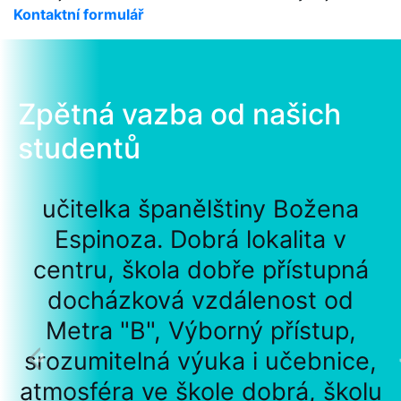
Kontaktní formulář
Zpětná vazba od našich
studentů
učitelka španělštiny Božena
Espinoza. Dobrá lokalita v
centru, škola dobře přístupná
docházková vzdálenost od
Metra "B", Výborný přístup,
srozumitelná výuka i učebnice,
atmosféra ve škole dobrá, školu