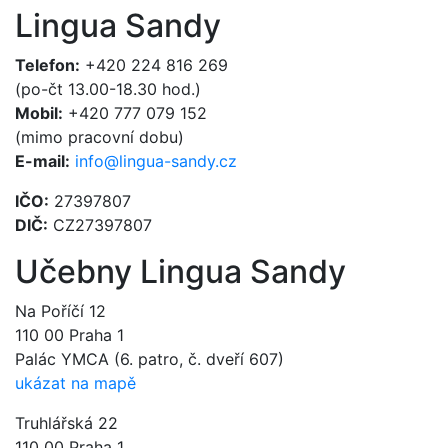
Lingua Sandy
Telefon:
+420 224 816 269
(po-čt 13.00-18.30 hod.)
Mobil:
+420 777 079 152
(mimo pracovní dobu)
E-mail:
info@lingua-sandy.cz
IČO:
27397807
DIČ:
CZ27397807
Učebny Lingua Sandy
Na Poříčí 12
110 00 Praha 1
Palác YMCA (6. patro, č. dveří 607)
ukázat na mapě
Truhlářská 22
110 00 Praha 1