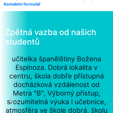
Kontaktní formulář
Zpětná vazba od našich
studentů
učitelka španělštiny Božena
Espinoza. Dobrá lokalita v
centru, škola dobře přístupná
docházková vzdálenost od
Metra "B", Výborný přístup,
srozumitelná výuka i učebnice,
atmosféra ve škole dobrá, školu