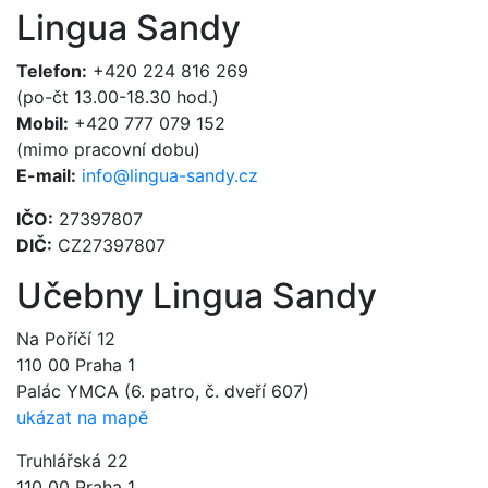
Lingua Sandy
Telefon:
+420 224 816 269
(po-čt 13.00-18.30 hod.)
Mobil:
+420 777 079 152
(mimo pracovní dobu)
E-mail:
info@lingua-sandy.cz
IČO:
27397807
DIČ:
CZ27397807
Učebny Lingua Sandy
Na Poříčí 12
110 00 Praha 1
Palác YMCA (6. patro, č. dveří 607)
ukázat na mapě
Truhlářská 22
110 00 Praha 1