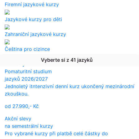
Firemní jazykové kurzy
Jazykové kurzy pro děti
Zahraniční jazykové kurzy
Čeština pro cizince
Vyberte si z 41 jazyků
Překlady a tlumočení
Pomaturitní studium
jazyků 2026/2027
Jednoletý itntenzivní denní kurz ukončený mezinárodní
zkouškou.
od
27.990,-
Kč
Akční slevy
na semestrální kurzy
Pro vybrané kurzy při platbě celé částky do