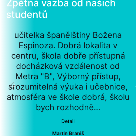
Zpětná vazba od našich
studentů
učitelka španělštiny Božena
Espinoza. Dobrá lokalita v
centru, škola dobře přístupná
docházková vzdálenost od
Metra "B", Výborný přístup,
srozumitelná výuka i učebnice,
atmosféra ve škole dobrá, školu
bych rozhodně...
Detail
Martin Braniš