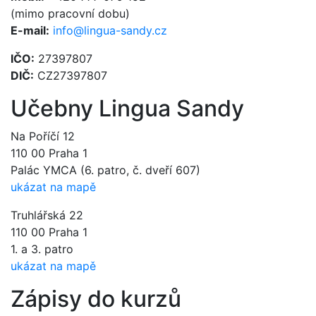
(mimo pracovní dobu)
E-mail:
info@lingua-sandy.cz
IČO:
27397807
DIČ:
CZ27397807
Učebny Lingua Sandy
Na Poříčí 12
110 00 Praha 1
Palác YMCA (6. patro, č. dveří 607)
ukázat na mapě
Truhlářská 22
110 00 Praha 1
1. a 3. patro
ukázat na mapě
Zápisy do kurzů