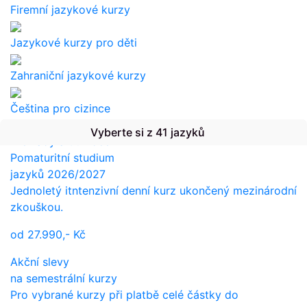
Firemní jazykové kurzy
Jazykové kurzy pro děti
Zahraniční jazykové kurzy
Čeština pro cizince
Vyberte si z 41 jazyků
Překlady a tlumočení
Pomaturitní studium
jazyků 2026/2027
Jednoletý itntenzivní denní kurz ukončený mezinárodní
zkouškou.
od
27.990,-
Kč
Akční slevy
na semestrální kurzy
Pro vybrané kurzy při platbě celé částky do