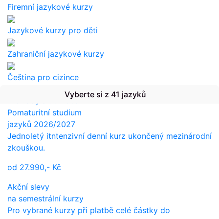
Firemní jazykové kurzy
Jazykové kurzy pro děti
Zahraniční jazykové kurzy
Čeština pro cizince
Vyberte si z 41 jazyků
Překlady a tlumočení
Pomaturitní studium
jazyků 2026/2027
Jednoletý itntenzivní denní kurz ukončený mezinárodní
zkouškou.
od
27.990,-
Kč
Akční slevy
na semestrální kurzy
Pro vybrané kurzy při platbě celé částky do