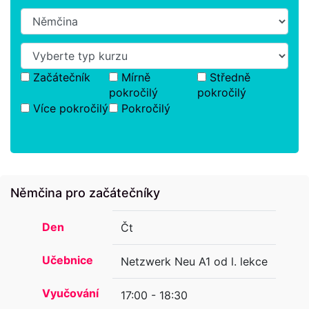
Začátečník
Mírně
Středně
pokročilý
pokročilý
Více pokročilý
Pokročilý
Němčina pro začátečníky
Den
Čt
Učebnice
Netzwerk Neu A1 od l. lekce
Vyučování
17:00 - 18:30