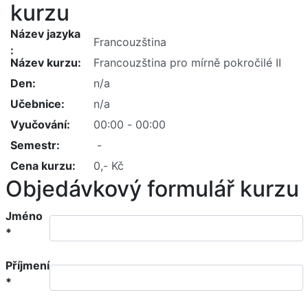
kurzu
Název jazyka
Název kurzu
Den
Učebnice
Vyučování
Semestr
Cena kurzu
Objedávkový formulář kurzu
Jméno
*
Příjmení
*