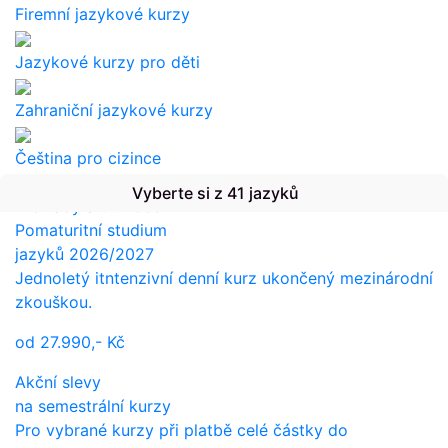
Firemní jazykové kurzy
Jazykové kurzy pro děti
Zahraniční jazykové kurzy
Čeština pro cizince
Vyberte si z 41 jazyků
Překlady a tlumočení
Pomaturitní studium
jazyků 2026/2027
Jednoletý itntenzivní denní kurz ukončený mezinárodní
zkouškou.
od
27.990,-
Kč
Akční slevy
na semestrální kurzy
Pro vybrané kurzy při platbě celé částky do