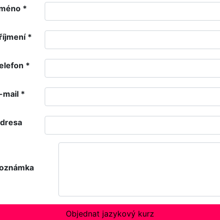
méno
*
říjmení
*
elefon
*
-mail
*
dresa
oznámka
Objednat jazykový kurz