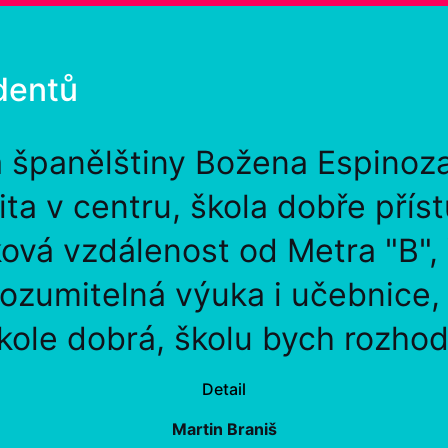
dentů
a španělštiny Božena Espinoz
lita v centru, škola dobře přís
ová vzdálenost od Metra "B",
rozumitelná výuka i učebnice
kole dobrá, školu bych rozhod
Detail
Martin Braniš