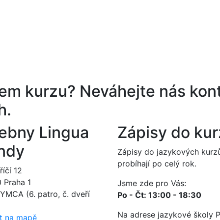
ěrem kurzu?
Neváhejte nás kont
h.
ebny Lingua
Zápisy do ku
ndy
Zápisy do jazykových kurz
probíhají po celý rok.
íčí 12
0 Praha 1
Jsme zde pro Vás:
YMCA (6. patro, č. dveří
Po - Čt: 13:00 - 18:30
Na adrese jazykové školy 
t na mapě