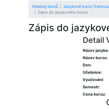
Katalog kurzů
Jazykové kurzy francouzš
Zápis do jazykového kurzu
Zápis do jazykov
Detail
Název jazyka
Název kurzu
Den
Učebnice
Vyučování
Semestr
Cena kurzu