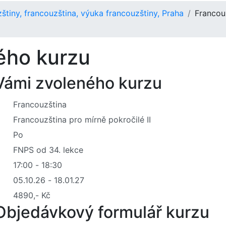
tiny, francouzština, výuka francouzštiny, Praha
Francouz
ého kurzu
 Vámi zvoleného kurzu
Objedávkový formulář kurzu