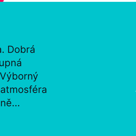
a. Dobrá
tupná
 Výborný
, atmosféra
ně...