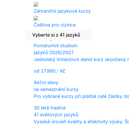
Zahraniční jazykové kurzy
Čeština pro cizince
Vyberte si z 41 jazyků
Překlady a tlumočení
Pomaturitní studium
jazyků 2026/2027
Jednoletý itntenzivní denní kurz ukončený
od
27.990,-
Kč
Akční slevy
na semestrální kurzy
Pro vybrané kurzy při platbě celé částky d
30 letá tradice
41 světových jazyků
Vysoká úroveň kvality a efektivity výuky. Š