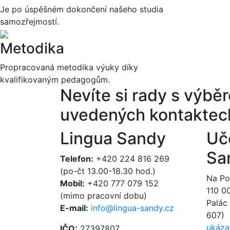
Je po úspěšném dokončení našeho studia
samozřejmostí.
Metodika
Propracovaná metodika výuky díky
kvalifikovaným pedagogům.
Nevíte si rady s výb
uvedených kontaktec
Lingua Sandy
Uč
Sa
Telefon:
+420 224 816 269
(po-čt 13.00-18.30 hod.)
Na Poř
Mobil:
+420 777 079 152
110 0
(mimo pracovní dobu)
Palác 
E-mail:
info@lingua-sandy.cz
607)
ukáza
IČO:
27397807