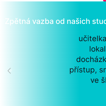
Zpětná vazba od našich stu
učitelk
loka
docházk
přístup, s
ve š