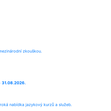
 mezinárodní zkouškou.
o
31.08.2026.
iroká nabídka jazykový kurzů a služeb.