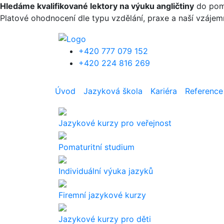
Přejít k hlavnímu obsahu
Hledáme kvalifikované lektory na výuku angličtiny
do pomat
Platové ohodnocení dle typu vzdělání, praxe a naší vzáje
+420 777 079 152
+420 224 816 269
Úvod
Jazyková škola
Kariéra
Reference
Jazykové kurzy pro veřejnost
Pomaturitní studium
Individuální výuka jazyků
Firemní jazykové kurzy
Jazykové kurzy pro děti