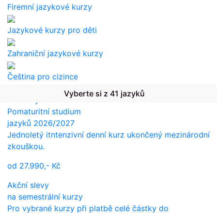
Firemní jazykové kurzy
Jazykové kurzy pro děti
Zahraniční jazykové kurzy
Čeština pro cizince
Vyberte si z 41 jazyků
Překlady a tlumočení
Pomaturitní studium
jazyků 2026/2027
Jednoletý itntenzivní denní kurz ukončený mezinárodní
zkouškou.
od
27.990,-
Kč
Akční slevy
na semestrální kurzy
Pro vybrané kurzy při platbě celé částky do