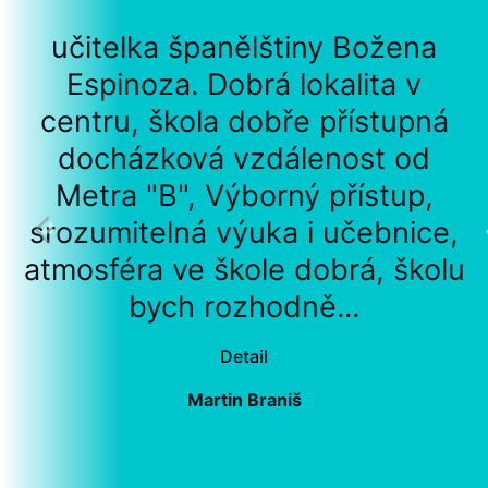
učitelka španělštiny Božena
Espinoza. Dobrá lokalita v
centru, škola dobře přístupná
docházková vzdálenost od
Metra "B", Výborný přístup,
srozumitelná výuka i učebnice,
atmosféra ve škole dobrá, školu
bych rozhodně...
Detail
Martin Braniš