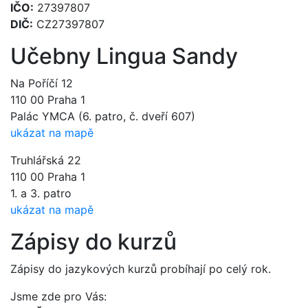
IČO:
27397807
DIČ:
CZ27397807
Učebny Lingua Sandy
Na Poříčí 12
110 00 Praha 1
Palác YMCA (6. patro, č. dveří 607)
ukázat na mapě
Truhlářská 22
110 00 Praha 1
1. a 3. patro
ukázat na mapě
Zápisy do kurzů
Zápisy do jazykových kurzů probíhají po celý rok.
Jsme zde pro Vás: