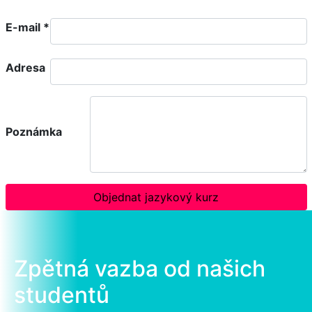
E-mail
*
Adresa
Poznámka
Objednat jazykový kurz
Zpětná vazba od našich
studentů