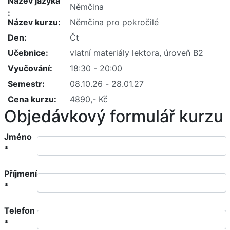
Název jazyka
Název kurzu
Den
Učebnice
Vyučování
Semestr
Cena kurzu
Objedávkový formulář kurzu
Jméno
*
Příjmení
*
Telefon
*