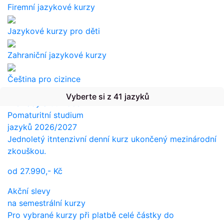
Firemní jazykové kurzy
Jazykové kurzy pro děti
Zahraniční jazykové kurzy
Čeština pro cizince
Vyberte si z 41 jazyků
Překlady a tlumočení
Pomaturitní studium
jazyků 2026/2027
Jednoletý itntenzivní denní kurz ukončený mezinárodní
zkouškou.
od
27.990,-
Kč
Akční slevy
na semestrální kurzy
Pro vybrané kurzy při platbě celé částky do