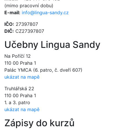
(mimo pracovní dobu)
E-mail:
info@lingua-sandy.cz
IČO:
27397807
DIČ:
CZ27397807
Učebny Lingua Sandy
Na Poříčí 12
110 00 Praha 1
Palác YMCA (6. patro, č. dveří 607)
ukázat na mapě
Truhlářská 22
110 00 Praha 1
1. a 3. patro
ukázat na mapě
Zápisy do kurzů