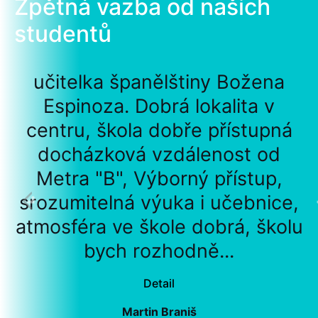
Zpětná vazba od našich
studentů
učitelka španělštiny Božena
Espinoza. Dobrá lokalita v
centru, škola dobře přístupná
docházková vzdálenost od
Metra "B", Výborný přístup,
srozumitelná výuka i učebnice,
atmosféra ve škole dobrá, školu
bych rozhodně...
Detail
Martin Braniš