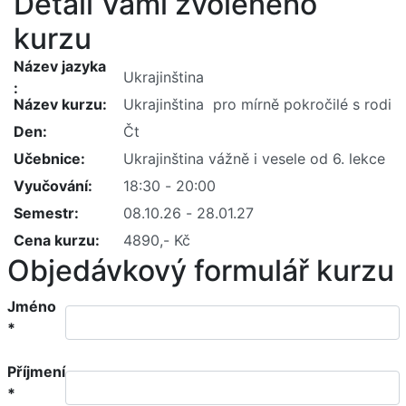
Detail Vámi zvoleného
kurzu
Název jazyka
Název kurzu
Den
Učebnice
Vyučování
Semestr
Cena kurzu
Objedávkový formulář kurzu
Jméno
*
Příjmení
*