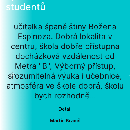
studentů
učitelka španělštiny Božena
Espinoza. Dobrá lokalita v
centru, škola dobře přístupná
docházková vzdálenost od
Metra "B", Výborný přístup,
srozumitelná výuka i učebnice,
atmosféra ve škole dobrá, školu
bych rozhodně...
Detail
Martin Braniš