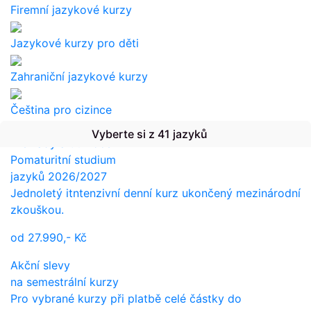
Firemní jazykové kurzy
Jazykové kurzy pro děti
Zahraniční jazykové kurzy
Čeština pro cizince
Vyberte si z 41 jazyků
Překlady a tlumočení
Pomaturitní studium
jazyků 2026/2027
Jednoletý itntenzivní denní kurz ukončený mezinárodní
zkouškou.
od
27.990,-
Kč
Akční slevy
na semestrální kurzy
Pro vybrané kurzy při platbě celé částky do