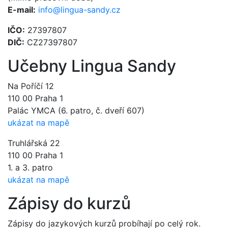
E-mail:
info@lingua-sandy.cz
IČO:
27397807
DIČ:
CZ27397807
Učebny Lingua Sandy
Na Poříčí 12
110 00 Praha 1
Palác YMCA (6. patro, č. dveří 607)
ukázat na mapě
Truhlářská 22
110 00 Praha 1
1. a 3. patro
ukázat na mapě
Zápisy do kurzů
Zápisy do jazykových kurzů probíhají po celý rok.