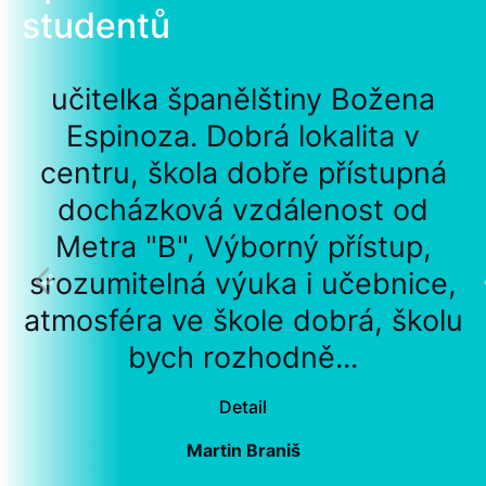
studentů
učitelka španělštiny Božena
Espinoza. Dobrá lokalita v
centru, škola dobře přístupná
docházková vzdálenost od
Metra "B", Výborný přístup,
srozumitelná výuka i učebnice,
atmosféra ve škole dobrá, školu
bych rozhodně...
Detail
Martin Braniš