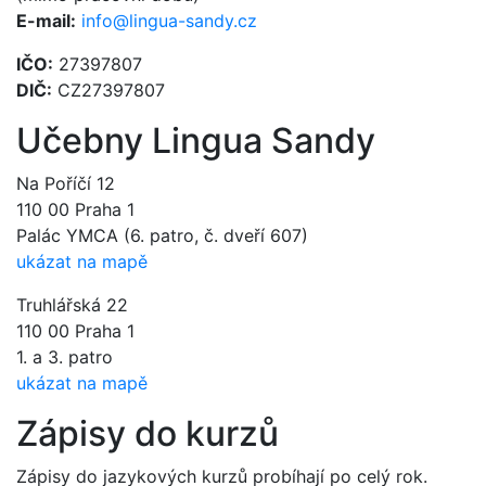
E-mail:
info@lingua-sandy.cz
IČO:
27397807
DIČ:
CZ27397807
Učebny Lingua Sandy
Na Poříčí 12
110 00 Praha 1
Palác YMCA (6. patro, č. dveří 607)
ukázat na mapě
Truhlářská 22
110 00 Praha 1
1. a 3. patro
ukázat na mapě
Zápisy do kurzů
Zápisy do jazykových kurzů probíhají po celý rok.