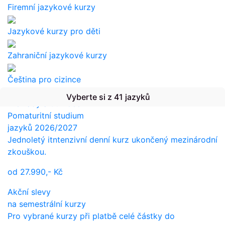
Firemní jazykové kurzy
Jazykové kurzy pro děti
Zahraniční jazykové kurzy
Čeština pro cizince
Vyberte si z 41 jazyků
Překlady a tlumočení
Pomaturitní studium
jazyků 2026/2027
Jednoletý itntenzivní denní kurz ukončený mezinárodní
zkouškou.
od
27.990,-
Kč
Akční slevy
na semestrální kurzy
Pro vybrané kurzy při platbě celé částky do