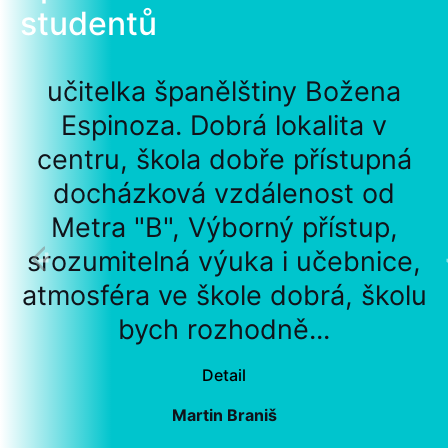
studentů
učitelka španělštiny Božena
Espinoza. Dobrá lokalita v
centru, škola dobře přístupná
docházková vzdálenost od
Metra "B", Výborný přístup,
srozumitelná výuka i učebnice,
atmosféra ve škole dobrá, školu
bych rozhodně...
Detail
Martin Braniš