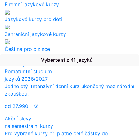
Firemní jazykové kurzy
Jazykové kurzy pro děti
Zahraniční jazykové kurzy
Čeština pro cizince
Vyberte si z 41 jazyků
Překlady a tlumočení
Pomaturitní studium
jazyků 2026/2027
Jednoletý itntenzivní denní kurz ukončený mezinárodní
zkouškou.
od
27.990,-
Kč
Akční slevy
na semestrální kurzy
Pro vybrané kurzy při platbě celé částky do