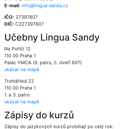
E-mail:
info@lingua-sandy.cz
IČO:
27397807
DIČ:
CZ27397807
Učebny Lingua Sandy
Na Poříčí 12
110 00 Praha 1
Palác YMCA (6. patro, č. dveří 607)
ukázat na mapě
Truhlářská 22
110 00 Praha 1
1. a 3. patro
ukázat na mapě
Zápisy do kurzů
Zápisy do jazykových kurzů probíhají po celý rok.