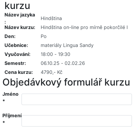
kurzu
Název jazyka
Název kurzu
Den
Učebnice
Vyučování
Semestr
Cena kurzu
Objedávkový formulář kurzu
Jméno
*
Příjmení
*