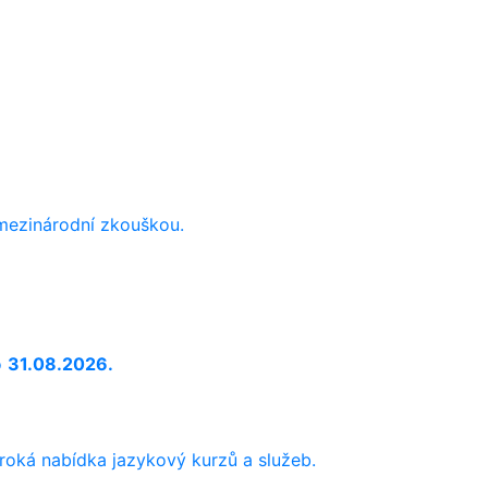
 mezinárodní zkouškou.
o
31.08.2026.
iroká nabídka jazykový kurzů a služeb.