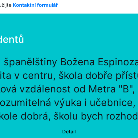
žijte
Kontaktní formulář
dentů
a španělštiny Božena Espinoz
lita v centru, škola dobře přís
ová vzdálenost od Metra "B",
rozumitelná výuka i učebnice
kole dobrá, školu bych rozhod
Detail