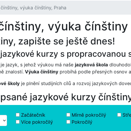
čínštiny, výuka čínštiny, Praha
ínštiny, výuka čínštiny
iny, zapište se ještě dnes!
 jazykové kurzy s propracovanou s
je jazyk, s jehož výukou má naše
jazyková škola
dlouhodob
ě znalostí.
Výuka čínštiny
probíhá podle přesných osnov a 
vé školy
je plnění studijních cílů a rozvoj jazykových dov
ypsané jazykové kurzy čínštin
Začátečník
Mírně pokročilý
Stř
Více pokročilý
Pokročilý