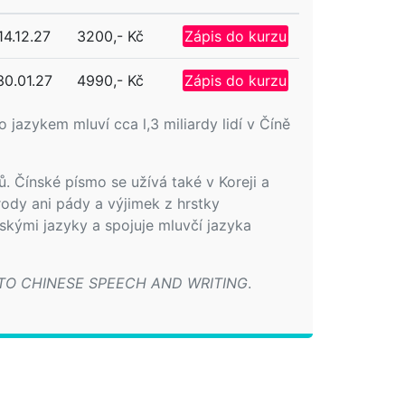
14.12.27
3200,- Kč
Zápis do kurzu
30.01.27
4990,- Kč
Zápis do kurzu
o jazykem mluví cca l,3 miliardy lidí v Číně
. Čínské písmo se užívá také v Koreji a
rody ani pády a výjimek z hrstky
jskými jazyky a spojuje mluvčí jazyka
 TO CHINESE SPEECH AND WRITING
.