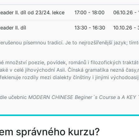
ader II. díl od 23/24. lekce
17:00 - 18:00
06.10.26 - 
ader II. díl
13:30 - 16:30
10.10.26 - 
erušenou písemnou tradicí. Je to nejrozšířenější jazyk; tímt
 množství poezie, povídek, románů i filozofických traktátů
ké v celé jihovýchodní Asii. Čínská gramatika nezná časy,
klenuje rozdíly mezi dialekty čínštiny i jinými východoasi
 dle učebnic
MODERN CHINESE Beginer´s Course
a
A KEY
ěrem správného kurzu?