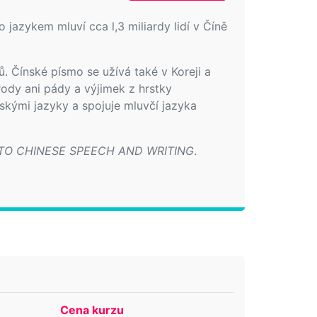
o jazykem mluví cca l,3 miliardy lidí v Číně
. Čínské písmo se užívá také v Koreji a
rody ani pády a výjimek z hrstky
jskými jazyky a spojuje mluvčí jazyka
 TO CHINESE SPEECH AND WRITING
.
Cena kurzu