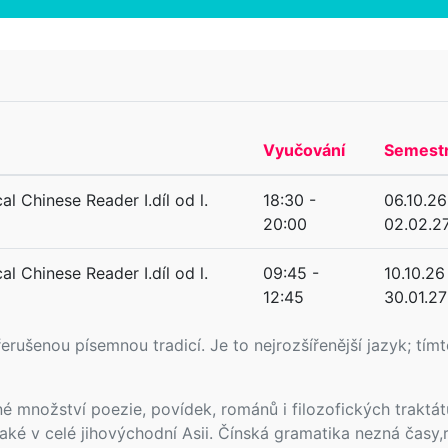
Vyučování
Semest
al Chinese Reader I.díl od l.
18:30 -
06.10.26
20:00
02.02.2
al Chinese Reader I.díl od l.
09:45 -
10.10.26
12:45
30.01.27
erušenou písemnou tradicí. Je to nejrozšířenější jazyk; tímt
 množství poezie, povídek, románů i filozofických traktátů
ké v celé jihovýchodní Asii. Čínská gramatika nezná časy,