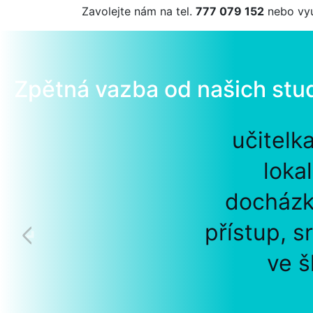
Zavolejte nám na tel.
777 079 152
nebo vyu
Zpětná vazba od našich stu
učitelk
loka
docházk
přístup, s
ve š