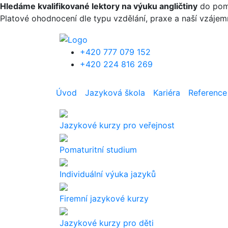
Přejít k hlavnímu obsahu
Hledáme kvalifikované lektory na výuku angličtiny
do pomat
Platové ohodnocení dle typu vzdělání, praxe a naší vzáje
+420 777 079 152
+420 224 816 269
Úvod
Jazyková škola
Kariéra
Reference
Jazykové kurzy pro veřejnost
Pomaturitní studium
Individuální výuka jazyků
Firemní jazykové kurzy
Jazykové kurzy pro děti