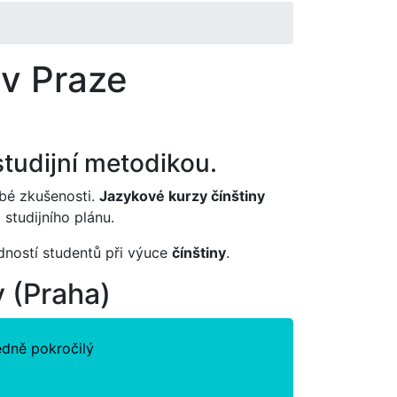
 v Praze
tudijní metodikou.
é zkušenosti.
Jazykové kurzy čínštiny
studijního plánu.
edností studentů při výuce
čínštiny
.
y (Praha)
edně pokročilý