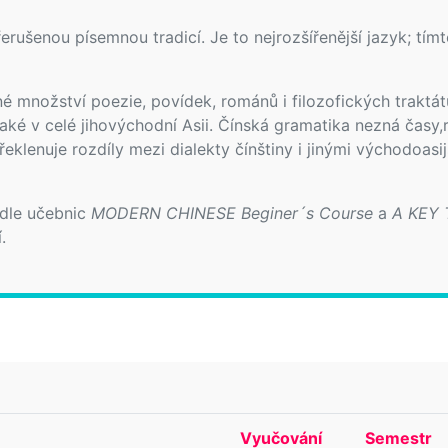
erušenou písemnou tradicí. Je to nejrozšířenější jazyk; tímt
 množství poezie, povídek, románů i filozofických traktátů
ké v celé jihovýchodní Asii. Čínská gramatika nezná časy,
klenuje rozdíly mezi dialekty čínštiny i jinými východoasi
 dle učebnic
MODERN CHINESE Beginer´s Course
a
A KEY
.
Vyučování
Semestr