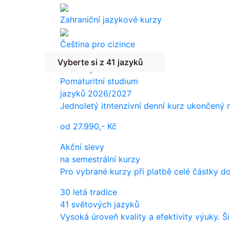
Zahraniční jazykové kurzy
Čeština pro cizince
Vyberte si z 41 jazyků
Překlady a tlumočení
Pomaturitní studium
jazyků 2026/2027
Jednoletý itntenzivní denní kurz ukončený
od
27.990,-
Kč
Akční slevy
na semestrální kurzy
Pro vybrané kurzy při platbě celé částky d
30 letá tradice
41 světových jazyků
Vysoká úroveň kvality a efektivity výuky. Š