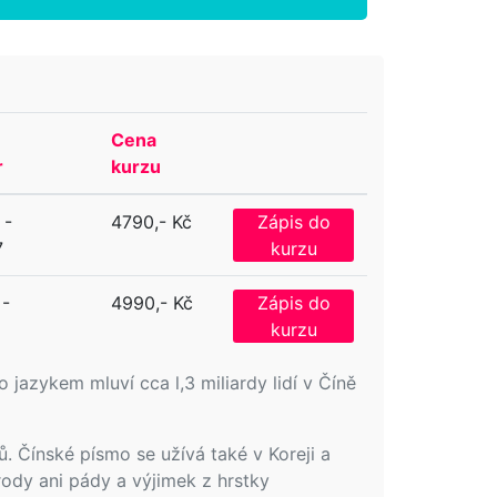
Cena
r
kurzu
 -
4790,- Kč
Zápis do
7
kurzu
 -
4990,- Kč
Zápis do
kurzu
o jazykem mluví cca l,3 miliardy lidí v Číně
. Čínské písmo se užívá také v Koreji a
rody ani pády a výjimek z hrstky