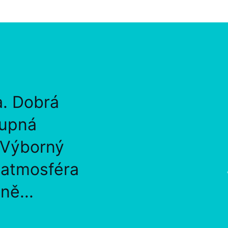
a. Dobrá
tupná
 Výborný
, atmosféra
ně...