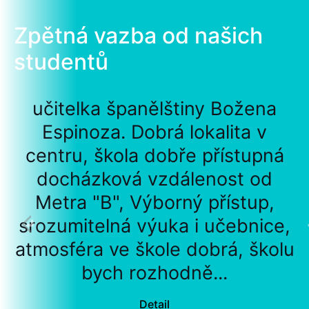
Zpětná vazba od našich
studentů
učitelka španělštiny Božena
Espinoza. Dobrá lokalita v
centru, škola dobře přístupná
docházková vzdálenost od
Metra "B", Výborný přístup,
srozumitelná výuka i učebnice,
atmosféra ve škole dobrá, školu
bych rozhodně...
Detail