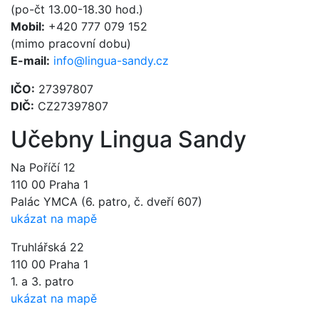
(po-čt 13.00-18.30 hod.)
Mobil:
+420 777 079 152
(mimo pracovní dobu)
E-mail:
info@lingua-sandy.cz
IČO:
27397807
DIČ:
CZ27397807
Učebny Lingua Sandy
Na Poříčí 12
110 00 Praha 1
Palác YMCA (6. patro, č. dveří 607)
ukázat na mapě
Truhlářská 22
110 00 Praha 1
1. a 3. patro
ukázat na mapě