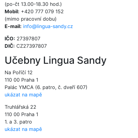
(po-čt 13.00-18.30 hod.)
Mobil:
+420 777 079 152
(mimo pracovní dobu)
E-mail:
info@lingua-sandy.cz
IČO:
27397807
DIČ:
CZ27397807
Učebny Lingua Sandy
Na Poříčí 12
110 00 Praha 1
Palác YMCA (6. patro, č. dveří 607)
ukázat na mapě
Truhlářská 22
110 00 Praha 1
1. a 3. patro
ukázat na mapě