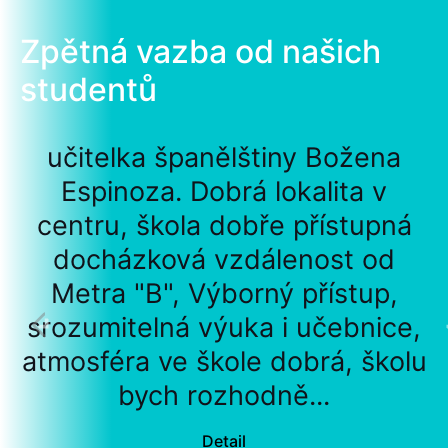
Zpětná vazba od našich
studentů
učitelka španělštiny Božena
Espinoza. Dobrá lokalita v
centru, škola dobře přístupná
docházková vzdálenost od
Metra "B", Výborný přístup,
srozumitelná výuka i učebnice,
atmosféra ve škole dobrá, školu
bych rozhodně...
Detail