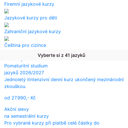
Firemní jazykové kurzy
Jazykové kurzy pro děti
Zahraniční jazykové kurzy
Čeština pro cizince
Vyberte si z 41 jazyků
Překlady a tlumočení
Pomaturitní studium
jazyků 2026/2027
Jednoletý itntenzivní denní kurz ukončený mezinárodní
zkouškou.
od
27.990,-
Kč
Akční slevy
na semestrální kurzy
Pro vybrané kurzy při platbě celé částky do