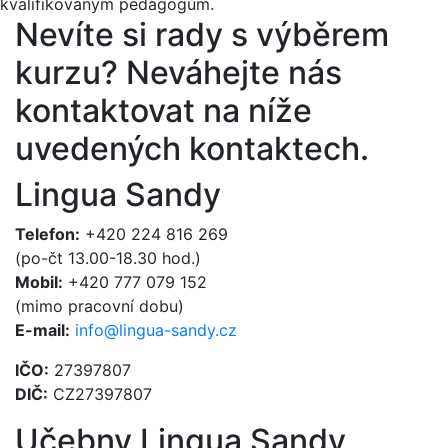
kvalifikovaným pedagogům.
Nevíte si rady s výběrem
kurzu?
Neváhejte nás
kontaktovat na níže
uvedených kontaktech.
Lingua Sandy
Telefon:
+420 224 816 269
(po-čt 13.00-18.30 hod.)
Mobil:
+420 777 079 152
(mimo pracovní dobu)
E-mail:
info@lingua-sandy.cz
IČO:
27397807
DIČ:
CZ27397807
Učebny Lingua Sandy