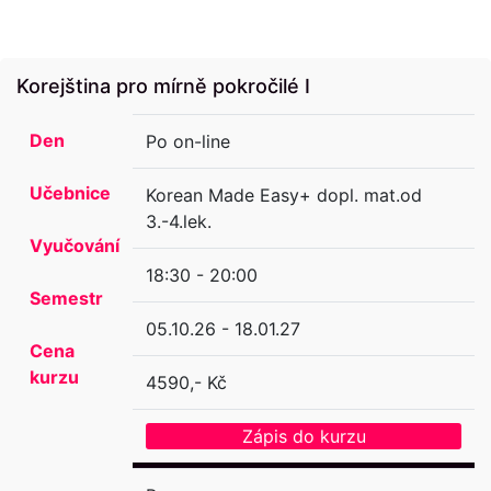
Korejština pro mírně pokročilé I
Den
Po on-line
Učebnice
Korean Made Easy+ dopl. mat.od
3.-4.lek.
Vyučování
18:30 - 20:00
Semestr
05.10.26 - 18.01.27
Cena
kurzu
4590,- Kč
Zápis do kurzu