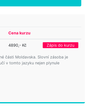
Cena kurzu
4890,- Kč
Zápis do kurzu
dné části Moldavska. Slovní zásoba je
čí v tomto jazyku nejen plynule