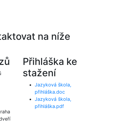
aktovat na níže
rzů
Přihláška ke
stažení
ů
Jazyková škola,
přihláška.doc
Jazyková škola,
přihláška.pdf
Praha
dveří