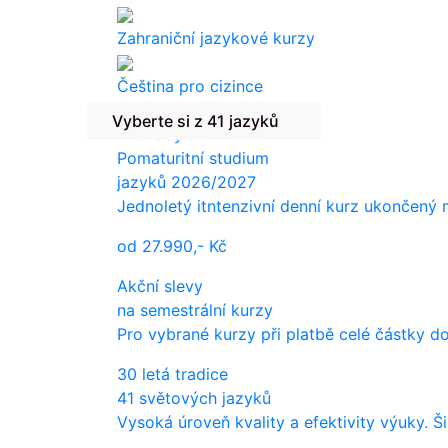
Zahraniční jazykové kurzy
Čeština pro cizince
Vyberte si z 41 jazyků
Překlady a tlumočení
Pomaturitní studium
jazyků 2026/2027
Jednoletý itntenzivní denní kurz ukončený
od
27.990,-
Kč
Akční slevy
na semestrální kurzy
Pro vybrané kurzy při platbě celé částky d
30 letá tradice
41 světových jazyků
Vysoká úroveň kvality a efektivity výuky. Š