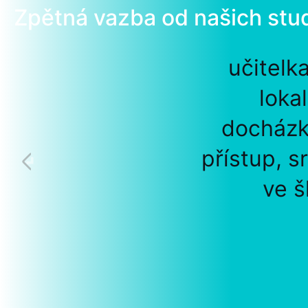
Zpětná vazba od našich stu
učitelk
loka
docházk
přístup, s
ve š