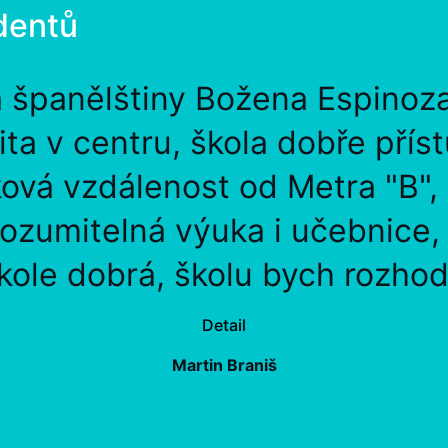
dentů
a španělštiny Božena Espinoz
lita v centru, škola dobře přís
ová vzdálenost od Metra "B",
rozumitelná výuka i učebnice
kole dobrá, školu bych rozhod
Detail
Martin Braniš