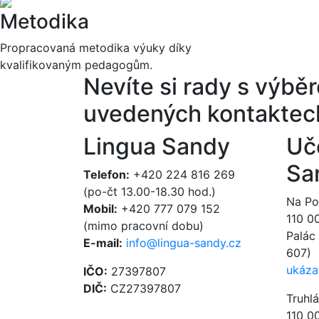
Metodika
Propracovaná metodika výuky díky
kvalifikovaným pedagogům.
Nevíte si rady s výb
uvedených kontaktec
Lingua Sandy
Uč
Sa
Telefon:
+420 224 816 269
(po-čt 13.00-18.30 hod.)
Na Poř
Mobil:
+420 777 079 152
110 0
(mimo pracovní dobu)
Palác 
E-mail:
info@lingua-sandy.cz
607)
ukáza
IČO:
27397807
DIČ:
CZ27397807
Truhl
110 0