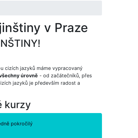
inštiny v Praze
JINŠTINY!
u cizích jazyků máme vypracovaný
 všechny úrovně
- od začátečníků, přes
cizích jazyků je především radost a
é kurzy
edně pokročilý