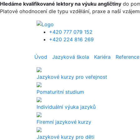
Přejít k hlavnímu obsahu
Hledáme kvalifikované lektory na výuku angličtiny
do pomat
Platové ohodnocení dle typu vzdělání, praxe a naší vzáje
+420 777 079 152
+420 224 816 269
Úvod
Jazyková škola
Kariéra
Reference
Jazykové kurzy pro veřejnost
Pomaturitní studium
Individuální výuka jazyků
Firemní jazykové kurzy
Jazykové kurzy pro děti