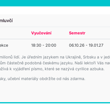
 mluvčí
Vyučování
Semestr
lekce
18:30 - 20:00
06.10.26 - 19.01.27
 milionů lidí. Je úředním jazykem na Ukrajině, Srbsku a v je
kům částečně podobná českému jazyku. Naši lektoři Vás nau
užívá k vyjádření písmo, které se nazývá cyrilice azbuka.
sky, učební materiály obdržíte od nás zdarma.