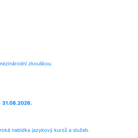
 mezinárodní zkouškou.
o
31.08.2026.
iroká nabídka jazykový kurzů a služeb.