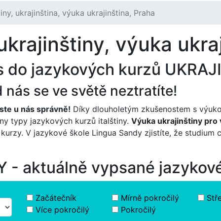
ny, ukrajinština, výuka ukrajinština, Praha
krajinštiny, výuka ukraj
es do jazykových kurzů UKRA
nás se ve světě neztratíte!
jste u nás správně!
Díky dlouholetým zkušenostem s výuko
hny typy jazykových kurzů italštiny.
Výuka ukrajinštiny pro
kurzy. V jazykové škole Lingua Sandy zjistíte, že studium 
- aktuálně vypsané jazykov
Začátečník
Mírně pokročilý
Stř
Více pokročilý
Pokročilý