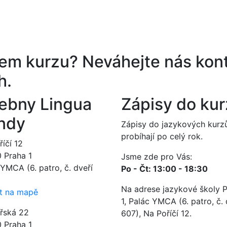
ěrem kurzu?
Neváhejte nás kont
h.
ebny Lingua
Zápisy do ku
ndy
Zápisy do jazykových kurz
probíhají po celý rok.
íčí 12
0 Praha 1
Jsme zde pro Vás:
YMCA (6. patro, č. dveří
Po - Čt: 13:00 - 18:30
Na adrese jazykové školy 
t na mapě
1, Palác YMCA (6. patro, č. 
ářská 22
607), Na Poříčí 12.
0 Praha 1