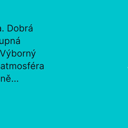
a. Dobrá
tupná
 Výborný
, atmosféra
ně...