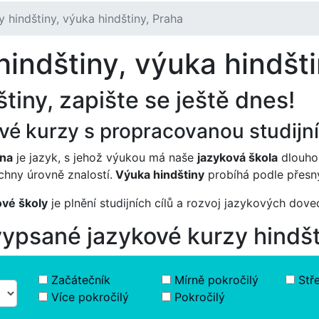
y hindštiny, výuka hindštiny, Praha
indštiny, výuka hindšt
tiny, zapište se ještě dnes!
ové kurzy s propracovanou studijn
ina
je jazyk, s jehož výukou má naše
jazyková škola
dlouho
chny úrovně znalostí.
Výuka hindštiny
probíhá podle přesný
vé školy
je plnění studijních cílů a rozvoj jazykových dov
vypsané jazykové kurzy hindš
Začátečník
Mírně pokročilý
Stř
Více pokročilý
Pokročilý