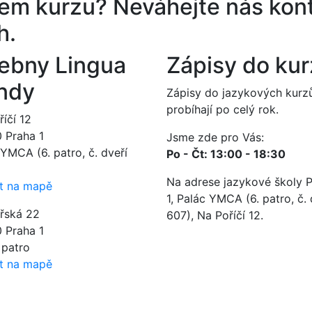
ěrem kurzu?
Neváhejte nás kont
h.
ebny Lingua
Zápisy do ku
ndy
Zápisy do jazykových kurz
probíhají po celý rok.
íčí 12
0 Praha 1
Jsme zde pro Vás:
YMCA (6. patro, č. dveří
Po - Čt: 13:00 - 18:30
Na adrese jazykové školy 
t na mapě
1, Palác YMCA (6. patro, č. 
ářská 22
607), Na Poříčí 12.
0 Praha 1
. patro
t na mapě