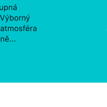
tupná
 Výborný
, atmosféra
ně...