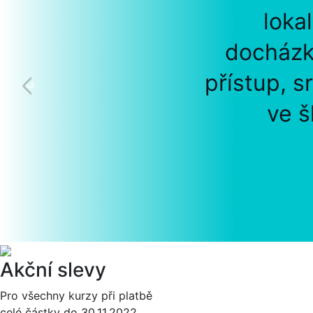
loka
docházk
přístup, s
ve š
Akční slevy
Pro všechny kurzy při platbě
celé částky do 30.11.2022.