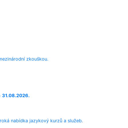
 mezinárodní zkouškou.
o
31.08.2026.
iroká nabídka jazykový kurzů a služeb.