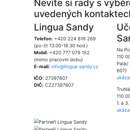
Nevíte si rady s výb
uvedených kontaktec
Lingua Sandy
Uč
Sa
Telefon:
+420 224 816 269
(po-čt 13.00-18.30 hod.)
Na Poř
Mobil:
+420 777 079 152
110 0
(mimo pracovní dobu)
Palác 
E-mail:
info@lingua-sandy.cz
607)
ukáza
IČO:
27397807
DIČ:
CZ27397807
Truhl
110 0
1. a 3
ukáza