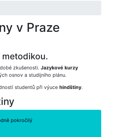
iny v Praze
í metodikou.
dobé zkušenosti.
Jazykové kurzy
ch osnov a studijního plánu.
edností studentů při výuce
hindštiny
.
tiny
edně pokročilý