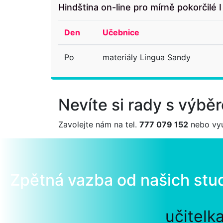
Hindština on-line pro mírně pokorčilé I
Den
Učebnice
Po
materiály Lingua Sandy
Nevíte si rady s výb
Zavolejte nám na tel.
777 079 152
nebo vyu
Zpětná vazba od našich stu
učitelk