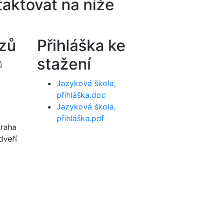
aktovat na níže
rzů
Přihláška ke
stažení
ů
Jazyková škola,
přihláška.doc
Jazyková škola,
přihláška.pdf
Praha
dveří