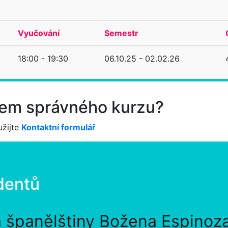
Vyučování
Semestr
18:00 - 19:30
06.10.25 - 02.02.26
ěrem správného kurzu?
žijte
Kontaktní formulář
dentů
a španělštiny Božena Espinoz