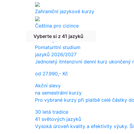
Zahraniční jazykové kurzy
Čeština pro cizince
Vyberte si z 41 jazyků
Překlady a tlumočení
Pomaturitní studium
jazyků 2026/2027
Jednoletý itntenzivní denní kurz ukončený
od
27.990,-
Kč
Akční slevy
na semestrální kurzy
Pro vybrané kurzy při platbě celé částky d
30 letá tradice
41 světových jazyků
Vysoká úroveň kvality a efektivity výuky. Š