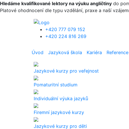
Přejít k hlavnímu obsahu
Hledáme kvalifikované lektory na výuku angličtiny
do pomat
Platové ohodnocení dle typu vzdělání, praxe a naší vzáje
+420 777 079 152
+420 224 816 269
Úvod
Jazyková škola
Kariéra
Reference
Jazykové kurzy pro veřejnost
Pomaturitní studium
Individuální výuka jazyků
Firemní jazykové kurzy
Jazykové kurzy pro děti