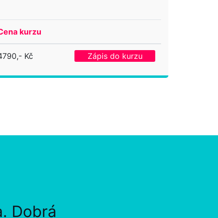
Cena kurzu
4790,- Kč
Zápis do kurzu
a. Dobrá