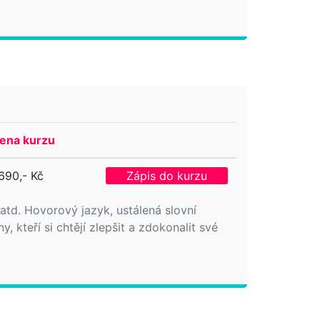
ena kurzu
690,- Kč
Zápis do kurzu
 atd. Hovorový jazyk, ustálená slovní
kteří si chtějí zlepšit a zdokonalit své