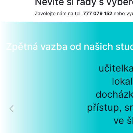
Nevíte si rady s výb
Zavolejte nám na tel.
777 079 152
nebo vyu
Zpětná vazba od našich stu
učitelk
loka
docházk
přístup, s
ve š