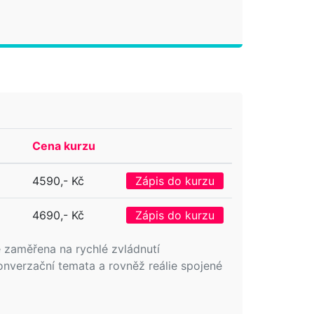
Cena kurzu
4590,- Kč
Zápis do kurzu
4690,- Kč
Zápis do kurzu
e zaměřena na rychlé zvládnutí
onverzační temata a rovněž reálie spojené