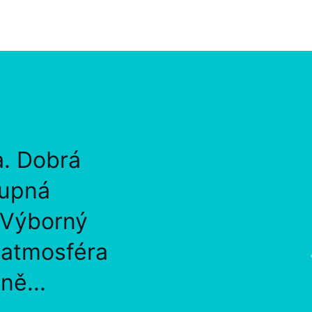
a. Dobrá
tupná
 Výborný
, atmosféra
ně...