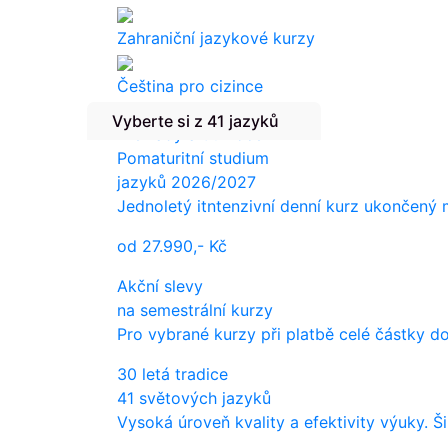
Zahraniční jazykové kurzy
Čeština pro cizince
Vyberte si z 41 jazyků
Překlady a tlumočení
Pomaturitní studium
jazyků 2026/2027
Jednoletý itntenzivní denní kurz ukončený
od
27.990,-
Kč
Akční slevy
na semestrální kurzy
Pro vybrané kurzy při platbě celé částky d
30 letá tradice
41 světových jazyků
Vysoká úroveň kvality a efektivity výuky. Š