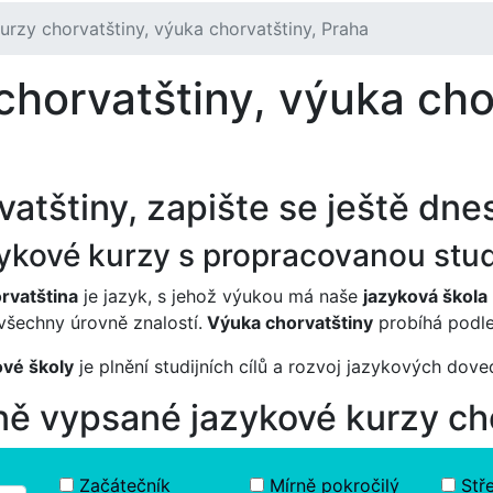
urzy chorvatštiny, výuka chorvatštiny, Praha
chorvatštiny, výuka cho
atštiny, zapište se ještě dne
zykové kurzy s propracovanou stud
rvatština
je jazyk, s jehož výukou má naše
jazyková škola
všechny úrovně znalostí.
Výuka chorvatštiny
probíhá podle
vé školy
je plnění studijních cílů a rozvoj jazykových dov
ně vypsané jazykové kurzy ch
Začátečník
Mírně pokročilý
Stř