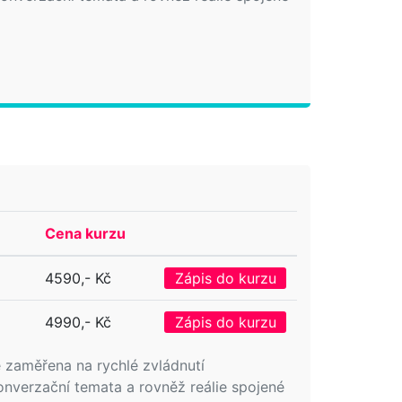
Cena kurzu
4590,- Kč
Zápis do kurzu
4990,- Kč
Zápis do kurzu
e zaměřena na rychlé zvládnutí
onverzační temata a rovněž reálie spojené