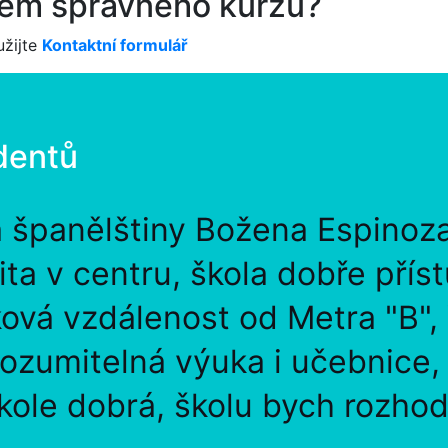
ěrem správného kurzu?
žijte
Kontaktní formulář
dentů
a španělštiny Božena Espinoz
lita v centru, škola dobře přís
ová vzdálenost od Metra "B",
rozumitelná výuka i učebnice
kole dobrá, školu bych rozhod