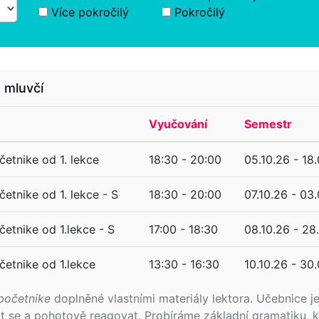
Více pokročilý
Pokročilý
u mluvčí
Vyučování
Semestr
četnike od 1. lekce
18:30 - 20:00
05.10.26 - 18.
četnike od 1. lekce - S
18:30 - 20:00
07.10.26 - 03
četnike od 1.lekce - S
17:00 - 18:30
08.10.26 - 28
četnike od 1.lekce
13:30 - 16:30
10.10.26 - 30.
početnike
doplněné vlastními materiály lektora. Učebnice j
vit se a pohotově reagovat. Probíráme základní gramatiku, 