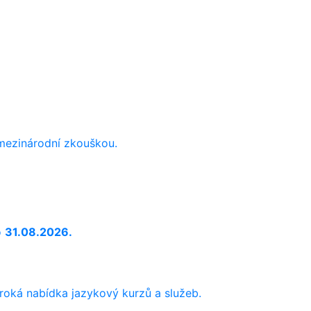
 mezinárodní zkouškou.
o
31.08.2026.
iroká nabídka jazykový kurzů a služeb.