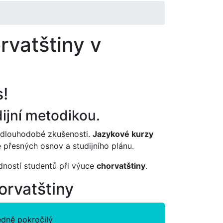
rvatštiny v
s!
ijní metodikou.
dlouhodobé zkušenosti.
Jazykové kurzy
 přesných osnov a studijního plánu.
edností studentů při výuce
chorvatštiny
.
orvatštiny
edně pokročilý