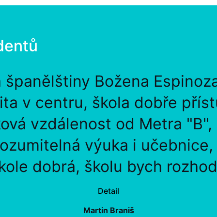
dentů
a španělštiny Božena Espinoz
lita v centru, škola dobře přís
ová vzdálenost od Metra "B",
rozumitelná výuka i učebnice
kole dobrá, školu bych rozhod
Detail
Martin Braniš