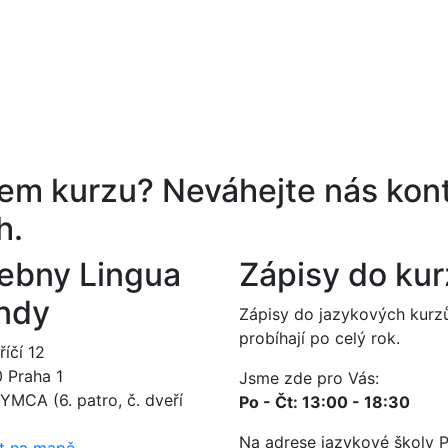
ěrem kurzu?
Neváhejte nás kont
h.
ebny Lingua
Zápisy do ku
ndy
Zápisy do jazykových kurz
probíhají po celý rok.
íčí 12
0 Praha 1
Jsme zde pro Vás:
YMCA (6. patro, č. dveří
Po - Čt: 13:00 - 18:30
Na adrese jazykové školy 
t na mapě