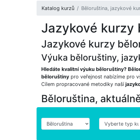
Katalog kurzů
Běloruština, jazykové ku
Jazykové kurzy b
Jazykové kurzy bělor
Výuka běloruštiny, jazy
Hledáte kvalitní výuku běloruštiny? Bělo
běloruštiny
pro veřejnost nabízíme pro v
Cílem propracované metodiky naší
jazyko
Běloruština, aktuáln