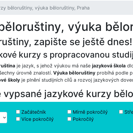
rzy běloruštiny, výuka běloruštiny, Praha
ěloruštiny, výuka bělor
uštiny, zapište se ještě dnes!
kové kurzy s propracovanou studi
ruština
je jazyk, s jehož výukou má naše
jazyková škola
dl
šechny úrovně znalostí.
Výuka běloruštiny
probíhá podle př
vé školy
je plnění studijních cílů a rozvoj jazykových dov
ě vypsané jazykové kurzy bělo
Začátečník
Mírně pokročilý
Stř
Více pokročilý
Pokročilý