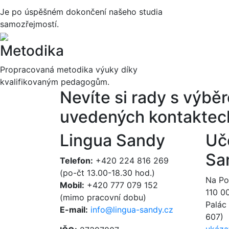
Je po úspěšném dokončení našeho studia
samozřejmostí.
Metodika
Propracovaná metodika výuky díky
kvalifikovaným pedagogům.
Nevíte si rady s výb
uvedených kontaktec
Lingua Sandy
Uč
Sa
Telefon:
+420 224 816 269
(po-čt 13.00-18.30 hod.)
Na Poř
Mobil:
+420 777 079 152
110 0
(mimo pracovní dobu)
Palác 
E-mail:
info@lingua-sandy.cz
607)
ukáza