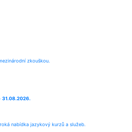
 mezinárodní zkouškou.
o
31.08.2026.
iroká nabídka jazykový kurzů a služeb.