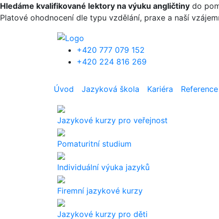
Přejít k hlavnímu obsahu
Hledáme kvalifikované lektory na výuku angličtiny
do pomat
Platové ohodnocení dle typu vzdělání, praxe a naší vzáje
+420 777 079 152
+420 224 816 269
Úvod
Jazyková škola
Kariéra
Reference
Jazykové kurzy pro veřejnost
Pomaturitní studium
Individuální výuka jazyků
Firemní jazykové kurzy
Jazykové kurzy pro děti