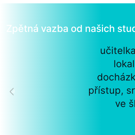
Zpětná vazba od našich stu
učitelk
loka
docházk
přístup, s
ve š