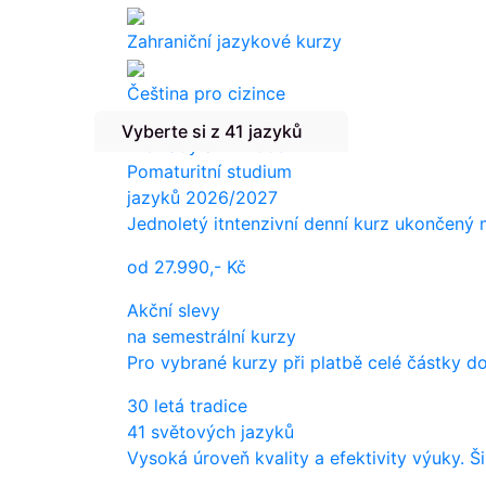
Zahraniční jazykové kurzy
Čeština pro cizince
Vyberte si z 41 jazyků
Překlady a tlumočení
Pomaturitní studium
jazyků 2026/2027
Jednoletý itntenzivní denní kurz ukončený
od
27.990,-
Kč
Akční slevy
na semestrální kurzy
Pro vybrané kurzy při platbě celé částky d
30 letá tradice
41 světových jazyků
Vysoká úroveň kvality a efektivity výuky. Š