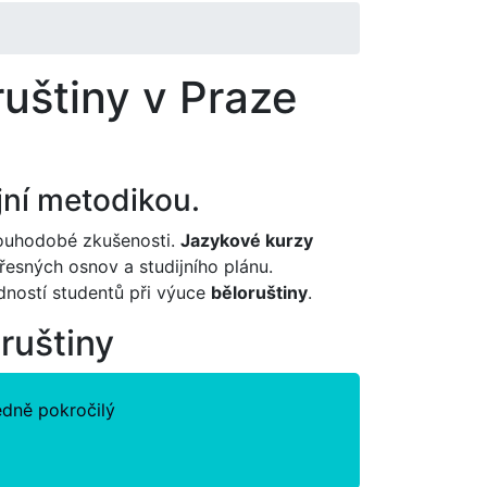
uštiny v Praze
jní metodikou.
ouhodobé zkušenosti.
Jazykové kurzy
esných osnov a studijního plánu.
edností studentů při výuce
běloruštiny
.
ruštiny
edně pokročilý