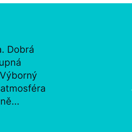
a. Dobrá
tupná
 Výborný
, atmosféra
ně...