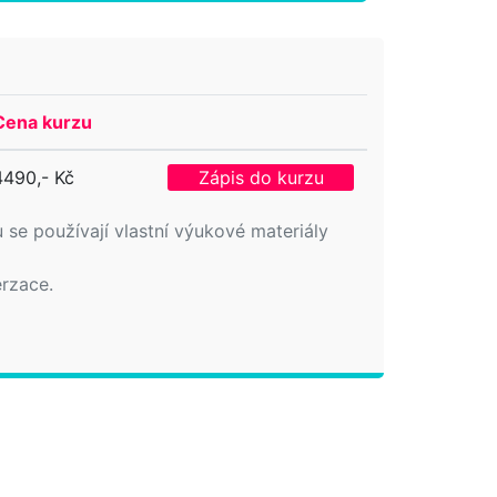
Cena kurzu
4490,- Kč
Zápis do kurzu
 se používají vlastní výukové materiály
erzace.